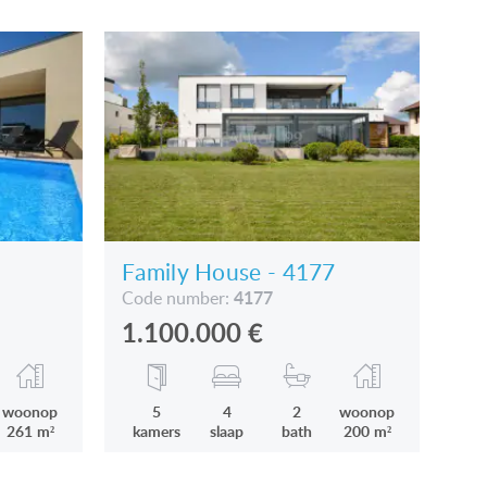
Family House - 4177
4177
Code number:
1.100.000
€
woonop
5
4
2
woonop
261 m²
kamers
slaap
bath
200 m²