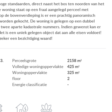
ge standaarden, direct naast het bos ten noorden van het
ONZE SERVICE
 woning staat op een fraai aangelegd perceel met
op de bovenverdieping is er een prachtig panoramisch
ONZE KLANTEN
 worden gekocht. De woning is gelegen op een dubbel
r twee aparte kadastrale nummers. Indien gewenst kan er
AANKOOPINFORMATIE
is een uniek gelegen object dat aan alle eisen voldoet!
zeker een bezichtiging waard!
GEBRUIKSEIGENDOM
IMPRESSUM
3.
2158 m²
Perceelsgrote
425 m²
Volledige woningoppervlakte
325 m²
Woningoppervlakte
2
floor
-
Energie classificatie
HU
DE
EN
BE