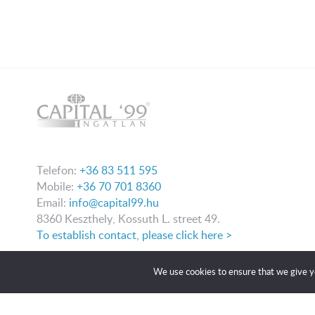
Telefon:
+36 83 511 595
Mobile:
+36 70 701 8360
Email:
info@capital99.hu
8360 Keszthely, Kossuth L. street 49.
To establish contact, please click here >
We use cookies to ensure that we give yo
We updated
2026 Copyright Capital99.eu