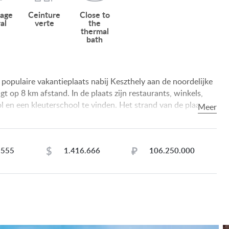
fage
Ceinture
Close to
al
verte
the
thermal
bath
populaire vakantieplaats nabij Keszthely aan de noordelijke
gt op 8 km afstand. In de plaats zijn restaurants, winkels,
l en een kleuterschool te vinden. Het strand van de plaats is
 sportfaciliteiten voor paardrijden, hardlopen, fietsen en
se bussen naar Keszthely en Hévíz.
30 m2: hal 15,00 m2, bijkeuken 4,80 m2, keuken + eetkamer
$
₽
.555
1.416.666
106.250.000
aapkamer 15,00 m2, inloopkast 14,00 m2, badkamer + toilet
, slaapkamer 14,00 m2, servicekamer 7,80 m2, garage 38,0
0,00 m2, slaapkamer 44,00 m2, terras 11,50 m2, hal 18,00
stentoilet 2,80 m2, hobbykamer 77,00 m2, terras 8,00 m2.