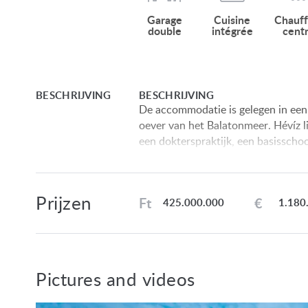
Garage
Cuisine
Chauf
double
intégrée
centr
BESCHRIJVING
BESCHRIJVING
De accommodatie is gelegen in een 
oever van het Balatonmeer. Hévíz li
een dokterspraktijk, een basisschoo
beroemd in de Balatonregio. Er zijn
wandelen. Er rijden dagelijks diver
Indeling: Vrijstaande woning 325,
Prijzen
Ft
€
425.000.000
1.180
21,00 m2, woonkamer 24,00 m2, sl
10,00 m2, douche + toilet 4,20 m2
m2, terras 50,00 m2, slaapkamer 4
m2, badkamer + toilet 7,50 m2, ga
Pictures and videos
Voorzieningen: