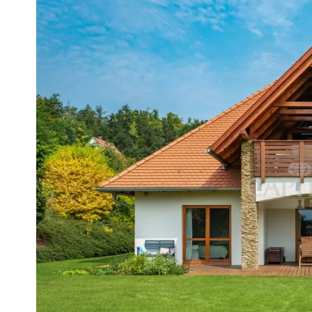
– De woning is aangesloten op het el
– Er is een vaste telefoonaansluiti
– Er is een waterput op het perceel
– Verwarming: centrale gasverwar
– Houten ramen met isolerend glas
– Vloerbedekking: parket en kerami
– Het perceel is omheind.
OBJECTNUMMER: 4355
Nederlandstalige medewerker Capi
Van de Vyver Rita
tel.: +36 305 708 151
E-mail: vandevyverrita@hotmail.c