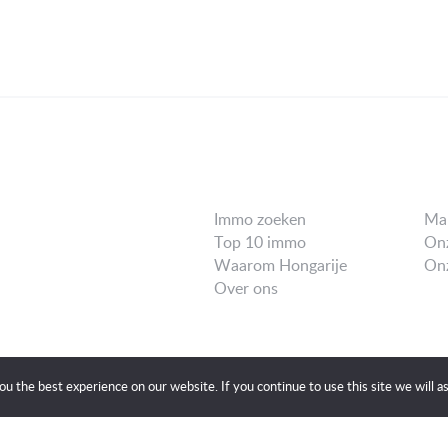
Immo zoeken
Ma
Top 10 immo
Onz
Waarom Hongarije
Onz
Over ons
u the best experience on our website. If you continue to use this site we will a
 our privacy policy. Our site uses cookies.
Details...