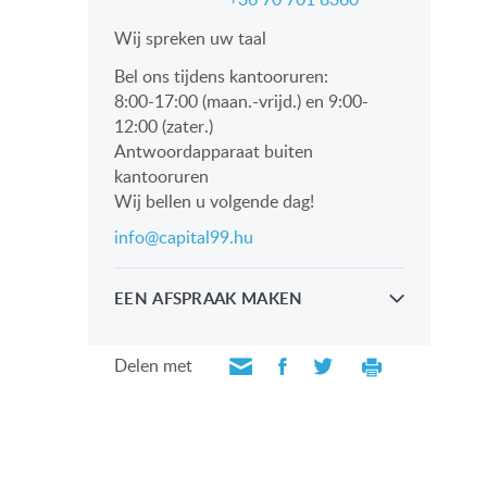
Wij spreken uw taal
Bel ons tijdens kantooruren:
8:00-17:00 (maan.-vrijd.) en 9:00-
12:00 (zater.)
Antwoordapparaat buiten
kantooruren
Wij bellen u volgende dag!
info@capital99.hu
EEN AFSPRAAK MAKEN
Kijk persoonlijk met onze
professionals
Delen met
VERZOEK VERZENDEN