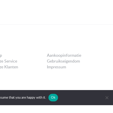
p
Aankoopinformatie
e Service
Gebruikseigendom
e Klanten
Impressum
ssume that you are happy with it.
Ok
OK
2PIXELS
BÁBELHAL