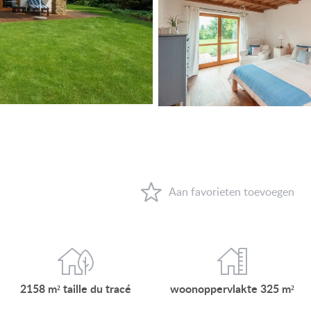
VIEW ON LAKE BALATON
NEAR THE THERMAL BATH
SWIMMING-POOL
NEW FAMILY HOUSE
MANSION WITH ANCIENT TREES
FAMILY HOUSE IN GREEN BELT
WAAROM HONGARIJE
FAVORIETEN
OVER ONS
2158 m²
taille du
tracé
woonop
pervlakte
325 m²
CONTACT