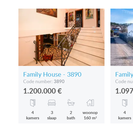
Family House - 3890
Famil
3890
Code number:
Code n
1.200.000
€
1.09
4
3
2
woonop
4
kamers
slaap
bath
160 m²
kamers