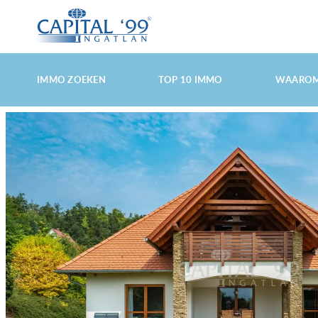
MAIN
MENU
SKIP
SKIP
IMMO ZOEKEN
TOP 10 IMMO
WAAROM
TO
TO
PRIMARY
SECONDARY
CONTENT
CONTENT