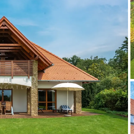
ektriciteits-, water-, riool- en gasnet.
ng en een centrale antenne aanwezig.
.
ming.
.
sche tegels.
tal99:
om