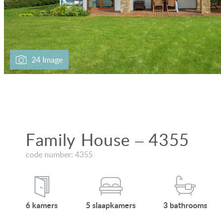
24 Image
Family House – 4355
code number: 4355
6
kamers
5
slaap
kamers
3
bath
rooms