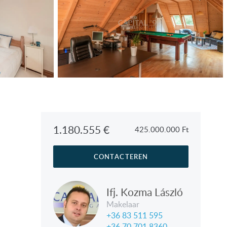
1.180.555
€
425.000.000
Ft
CONTACTEREN
Ifj. Kozma László
Makelaar
+36 83 511 595
+36 70 701 8360