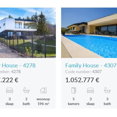
y House - 4278
Family House - 4307
4278
4307
umber:
Code number:
7.222
€
1.052.777
€
3
2
woonop
5
3
3
slaap
bath
196 m²
kamers
slaap
bath