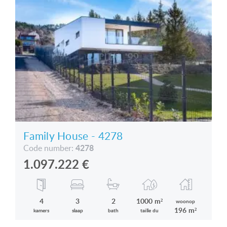
Family House - 4278
4278
Code number:
1.097.222
€
4
3
2
1000 m²
woonop
196 m²
kamers
slaap
bath
taille du