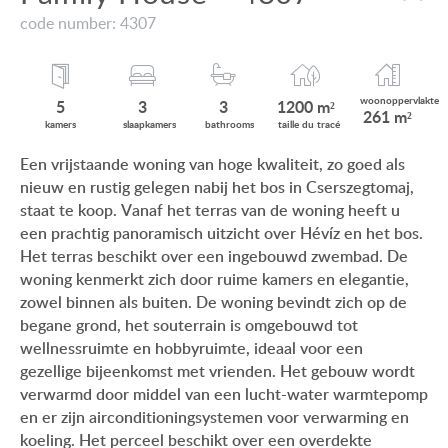
VIEW ON LAKE BALATON
code number: 4307
ONZE KLANTEN
NEAR THE THERMAL BATH
AANKOOPINFORMATIE
SWIMMING-POOL
woonop
pervlakte
5
3
3
1200 m²
261 m²
GEBRUIKSEIGENDOM
kamers
slaap
kamers
bath
rooms
taille du
tracé
NEW FAMILY HOUSE
Een vrijstaande woning van hoge kwaliteit, zo goed als
IMPRESSUM
nieuw en rustig gelegen nabij het bos in Cserszegtomaj,
MANSION WITH ANCIENT TREES
staat te koop. Vanaf het terras van de woning heeft u
FAMILY HOUSE IN GREEN BELT
een prachtig panoramisch uitzicht over Hévíz en het bos.
Het terras beschikt over een ingebouwd zwembad. De
woning kenmerkt zich door ruime kamers en elegantie,
zowel binnen als buiten. De woning bevindt zich op de
begane grond, het souterrain is omgebouwd tot
HU
DE
EN
BE
wellnessruimte en hobbyruimte, ideaal voor een
gezellige bijeenkomst met vrienden. Het gebouw wordt
verwarmd door middel van een lucht-water warmtepomp
en er zijn airconditioningsystemen voor verwarming en
koeling. Het perceel beschikt over een overdekte