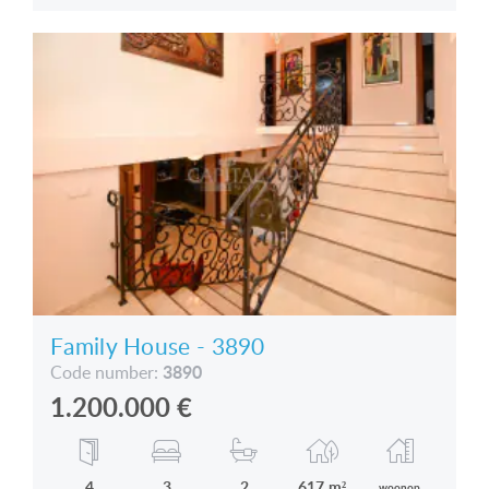
Family House - 3890
3890
Code number:
1.200.000
€
4
3
2
617 m²
woonop