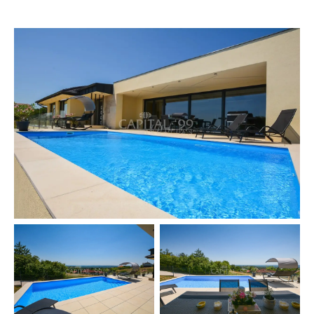
Europa. De watertemperatuur varieert van 28 tot 38
graden. Het meer is geheel jaar open. Het is goed voor
mensen met reumaklachten, het geniest spier en
gewrichtsziekten evenals dermatologische en
neurologische aandoeningen. Er is een sterk ontwikkeld
medisch centrum gebouwd bij de thermale bron. Er zijn
veel optreden in de zomer met braderieën en concerten.
Heviz heeft een lange geschiedenis van de wijnbouw en
wijnproductie.
In Csersegtomaj is er een stadhuis, familiearts, een shop,
een post, restaurants en cafés. De gemeente organiseert
regelmatig plaatselijke braderieën met optreden en
kermis.
Indeling:
Begane grond: woonkamer 42,70 m², eetkamer 13,20 m²,
keuken 9,90 m², entree 16,86 m², toilet 2,10 m²,
voorraadkamer 3,92 m², trap 6,44 m², slaapkamer 13,63
m², slaapkamer 16,45 m², slaapkamer 12,53 m²,