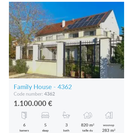
Family House - 4362
4362
Code number:
1.100.000
€
6
5
3
820 m²
woonop
283 m²
kamers
slaap
bath
taille du