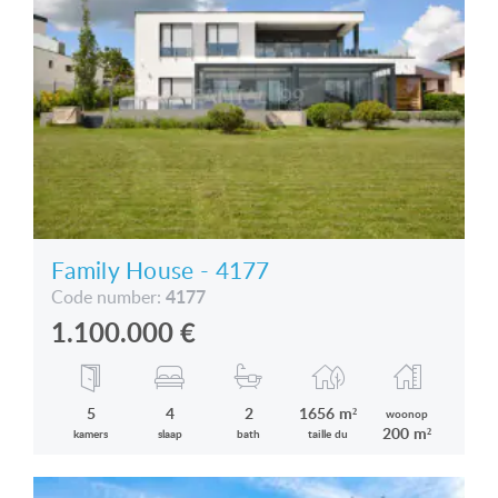
OBJECTNUMMER: 4307
Nederlandstalige medewerker Capital99:
Van de Vyver Rita
tel.: +36 305 708 151
E-mail: vandevyverrita@hotmail.com
Family House - 4177
4177
Code number:
1.100.000
€
5
4
2
1656 m²
woonop
200 m²
kamers
slaap
bath
taille du