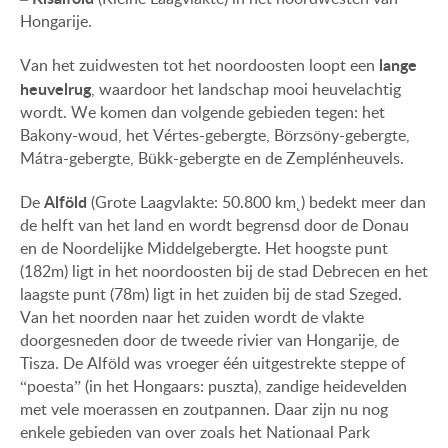
Hongarije.
lange
Van het zuidwesten tot het noordoosten loopt een
heuvelrug
, waardoor het landschap mooi heuvelachtig
wordt. We komen dan volgende gebieden tegen: het
Bakony-woud, het Vértes-gebergte, Börzsöny-gebergte,
Mátra-gebergte, Bükk-gebergte en de Zemplénheuvels.
Alföld
De
(Grote Laagvlakte: 50.800 km˛) bedekt meer dan
de helft van het land en wordt begrensd door de Donau
en de Noordelijke Middelgebergte. Het hoogste punt
(182m) ligt in het noordoosten bij de stad Debrecen en het
laagste punt (78m) ligt in het zuiden bij de stad Szeged.
Van het noorden naar het zuiden wordt de vlakte
doorgesneden door de tweede rivier van Hongarije, de
Tisza. De Alföld was vroeger één uitgestrekte steppe of
“poesta” (in het Hongaars: puszta), zandige heidevelden
met vele moerassen en zoutpannen. Daar zijn nu nog
enkele gebieden van over zoals het Nationaal Park