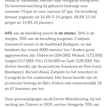
omdat er nauwelijks mensen naar Hongarije immigreren.
De levensverwachting bij geboorte bedraagt voor
vrouwen 74 jaar en voor mannen 67 jaar. De bevolking
bestaat ongeveer uit 16,4% 0-14 jarigen, 68,8% 15-64
jarigen en 14,8% 65 plussers.
64%
in de steden
van de bevolking woont
, 36% in de
dorpjes. 20% van de bevolking (ongeveer 2 miljoen
inwoners!) woont in de hoofdstad Budapest, en dat
betekent dus zowat 4000 mensen/ km˛! Andere grote
agglomeraties zijn: Debrecen (204.000), Miskolc (172.000),
Szeged (157.000), Pécs (156.000) en Győr (128.000). Het
dichtst bevolkt zijn de provincies Komárom en Pest (rond
Boedapest), Borsod-Abaúj-Zemplén (in het noorden) en
Csongrád (in het zuidoosten). Het dunst bevolkt zijn de
provincies Somogy en Bács-Kiskun met respectievelijk 58
en 67 inwoners per km.
Door grenswijzigingen na de Eerste Wereldoorlog, bij het
verdrag van Trianon in 1920, verloor Hongarije 70% van