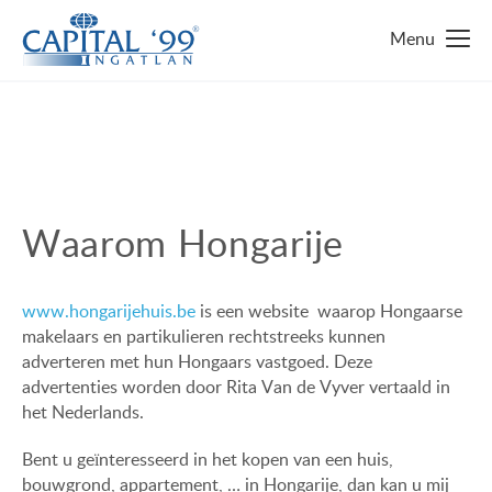
MAIN PAGE
IMMO ZOEKEN
TOP 10 IMMO
Waarom Hongarije
LUXURY MANSION
WAAROM HONGARIJE
www.hongarijehuis.be
is een website waarop Hongaarse
FAMILY HOUSE WITH BIG GARDEN
FAVORIETEN
makelaars en partikulieren rechtstreeks kunnen
adverteren met hun Hongaars vastgoed. Deze
NEAR THE SHORE OF LAKE BALATON
OVER ONS
advertenties worden door Rita Van de Vyver vertaald in
het Nederlands.
ENERGY SAVING
CONTACT
Bent u geïnteresseerd in het kopen van een huis,
LUXURY HOUSE
ONZE SERVICE
bouwgrond, appartement, … in Hongarije, dan kan u mij