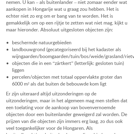
nemen. U kan – als buitenlander – niet zomaar eender wat
aankopen in Hongarije wat u graag zou hebben. Het is
echter niet zo erg om er bang van te worden. Het is
gemakkelijk om op een rijtje te zetten wat niet mag, kijkt u
maar hieronder. Absoluut uitgesloten objecten zijn:
beschermde natuurgebieden
landbouwgrond (gecategoriseerd bij het kadaster als
wijngaarden/boomgaarden/tuin/bos/weide/grasland/rietve
objecten die in een “zártkert” (letterlijk: gesloten tuin)
liggen
percelen/objecten met totaal oppervlakte groter dan
6000 m² als dat buiten de bebouwde kom ligt
Er zijn uiteraard altijd uitzonderingen op de
uitzonderingen, maar in het algemeen mag men stellen dat
een toelating voor de aankoop van bovenvernoemde
objecten door een buitenlander geweigerd zal worden. De
prijzen van die objecten zijn immers erg laag, zo dus ook
veel toegankelijker voor de Hongaren. Als