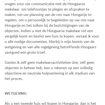
vragen voor uw communicatie met de Hongaarse
VIEW ON LAKE BALATON
ONZE KLANTEN
makelaar, om telefoontjes te plegen en afspraken te
NEAR THE THERMAL BATH
maken, om uw planning van de reis naar Hongarije te
AANKOOPINFORMATIE
regelen, om u persoonlijk te begeleiden op uw reis naar
SWIMMING-POOL
Hongarije en het tolken bij de bezichtigingen van de
GEBRUIKSEIGENDOM
objecten. Indien u met de Hongaarse makelaar tot een
NEW FAMILY HOUSE
vergelijk komt en beslist een huis te kopen, vertaal ik voor
IMPRESSUM
u alle nodige documenten. Hierbij is mijn kennis van de
MANSION WITH ANCIENT TREES
wetgeving en van alle regelgeving betreffende Hongaars
vastgoed een grote troef.
FAMILY HOUSE IN GREEN BELT
Gezien ik zelf geen makelaarsactiviteiten doe, zelf geen
objecten in beheer heb, kan u rekenen op een volledig
objectieve en neutrale hulpverlening in elk stadium van
HU
DE
EN
RU
BE
het proces.
WETGEVING
Als u een tweede huis wil kopen in Hongarije, dan is het