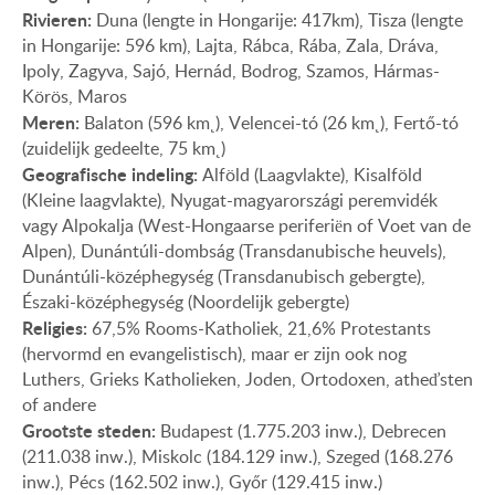
Rivieren:
Duna (lengte in Hongarije: 417km), Tisza (lengte
in Hongarije: 596 km), Lajta, Rábca, Rába, Zala, Dráva,
Ipoly, Zagyva, Sajó, Hernád, Bodrog, Szamos, Hármas-
Körös, Maros
Meren:
Balaton (596 km˛), Velencei-tó (26 km˛), Fertő-tó
(zuidelijk gedeelte, 75 km˛)
Geografische indeling:
Alföld (Laagvlakte), Kisalföld
(Kleine laagvlakte), Nyugat-magyarországi peremvidék
vagy Alpokalja (West-Hongaarse periferiën of Voet van de
Alpen), Dunántúli-dombság (Transdanubische heuvels),
Dunántúli-középhegység (Transdanubisch gebergte),
Északi-középhegység (Noordelijk gebergte)
Religies:
67,5% Rooms-Katholiek, 21,6% Protestants
(hervormd en evangelistisch), maar er zijn ook nog
Luthers, Grieks Katholieken, Joden, Ortodoxen, atheďsten
of andere
Grootste steden:
Budapest (1.775.203 inw.), Debrecen
(211.038 inw.), Miskolc (184.129 inw.), Szeged (168.276
inw.), Pécs (162.502 inw.), Győr (129.415 inw.)