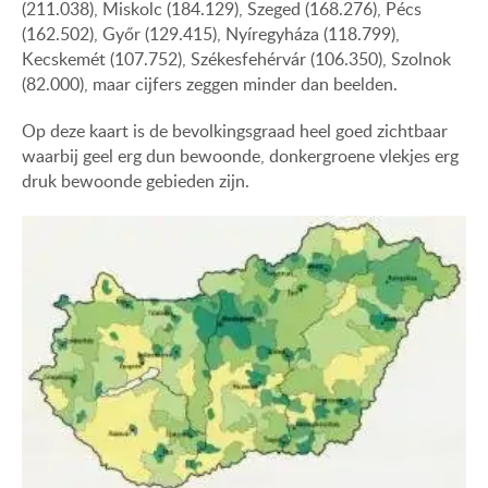
(211.038), Miskolc (184.129), Szeged (168.276), Pécs
(162.502), Győr (129.415), Nyíregyháza (118.799),
Kecskemét (107.752), Székesfehérvár (106.350), Szolnok
(82.000), maar cijfers zeggen minder dan beelden.
Op deze kaart is de bevolkingsgraad heel goed zichtbaar
waarbij geel erg dun bewoonde, donkergroene vlekjes erg
druk bewoonde gebieden zijn.