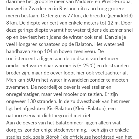
daarmee het grootste meer van Midden- en West-Europa,
hoewel in Zweden en in Rusland uiteraard nog grotere
meren bestaan. De lengte is 77 km, de breedte (gemiddeld)
8 km. De diepte varieert van enkele meters tot 12 m. Door
deze geringe diepte warmt het water tijdens de zomer snel
op en bevriest het tijdens de winter ook snel. Dan zie je
veel Hongaren schaatsen op de Balaton. Het waterpeil
handhaven ze op 104 m boven zeeniveau. De
toeristencentra liggen aan de zuidkant van het meer
omdat het water daar warmer is (+-25°C) en de stranden
breder zijn, maar de oever loopt hier ook veel zachter af.
Men kan 600 m het water inwandelen zonder te moeten
zwemmen. De noordelijke oever is veel steiler en
onregelmatiger, maar veel mooier om te zien. Er zijn
ongeveer 130 stranden. In de zuidwesthoek van het meer
ligt het afgesloten Kis-Balaton (Klein-Balaton), een
natuurreservaat dichtbegroeid met riet.
Aan de oevers van het Balatonmeer liggen alleen wat
dorpjes, zonder enige stedenvorming. Toch zijn er enkele
stadjes ook, zoals Siófok ( de officieuze hoofdstad van het