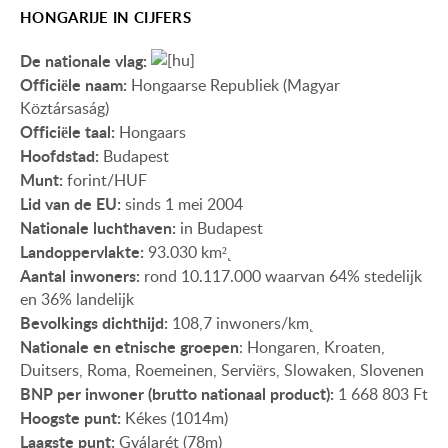
HONGARIJE IN CIJFERS
De nationale vlag:
Officiële naam:
Hongaarse Republiek (Magyar
Köztársaság)
Officiële taal:
Hongaars
Hoofdstad:
Budapest
Munt:
forint/HUF
Lid van de EU:
sinds 1 mei 2004
Nationale luchthaven:
in Budapest
Landoppervlakte:
93.030 km²˛
Aantal inwoners:
rond 10.117.000 waarvan 64% stedelijk
en 36% landelijk
Bevolkings dichthijd:
108,7 inwoners/km˛
Nationale en etnische groepen
: Hongaren, Kroaten,
Duitsers, Roma, Roemeinen, Serviërs, Slowaken, Slovenen
BNP per inwoner (brutto nationaal product):
1 668 803 Ft
Hoogste punt:
Kékes (1014m)
Laagste punt:
Gyálarét (78m)