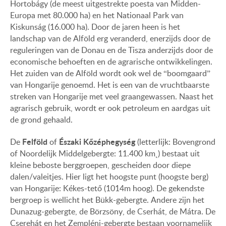
Hortobágy (de meest uitgestrekte poesta van Midden-
Europa met 80.000 ha) en het Nationaal Park van
Kiskunság (16.000 ha). Door de jaren heen is het
landschap van de Alföld erg veranderd, enerzijds door de
reguleringen van de Donau en de Tisza anderzijds door de
economische behoeften en de agrarische ontwikkelingen.
Het zuiden van de Alföld wordt ook wel de “boomgaard”
van Hongarije genoemd. Het is een van de vruchtbaarste
streken van Hongarije met veel graangewassen. Naast het
agrarisch gebruik, wordt er ook petroleum en aardgas uit
de grond gehaald.
Felföld
Északi Kőzéphegység
De
of
(letterlijk: Bovengrond
of Noordelijk Middelgebergte: 11.400 km˛) bestaat uit
kleine beboste berggroepen, gescheiden door diepe
dalen/valeitjes. Hier ligt het hoogste punt (hoogste berg)
van Hongarije: Kékes-tető (1014m hoog). De gekendste
bergroep is wellicht het Bükk-gebergte. Andere zijn het
Dunazug-gebergte, de Börzsöny, de Cserhát, de Mátra. De
Cserehát en het Zempléni-gebergte bestaan voornamelijk