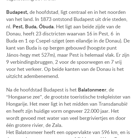
Budapest,
de hoofdstad, ligt
centraal en in het noorden
van het land. In 1873 ontstond Budapest uit drie steden,
Pest, Buda, Óbuda
nl.
. Het ligt aan beide zijde van de
Donau, heeft 23 disctricten waarvan 16 in Pest, 6 in
Buda en 1 op Csepel-sziget (een eilandje in de Donau). De
kant van Buda is op bergen gebouwd (hoogste punt
János-hegy met 527m), maar Pest is helemaal vlak. Er zijn
9 verbindingsbruggen, 2 voor de spoorwegen en 7 vrij
voor het verkeer. Op beide kanten van de Donau is het
uitzicht adembenemend.
Balatonmeer
Na de hoofdstad Budapest is het
, de
“Hongaarse zee”, de grootste toeristische trekpleister van
Hongarije. Het meer ligt in het midden van Transdanubië
en heeft zijn huidige vorm ongeveer 22.000 jaar. Het
wordt gevoed met water van veel bergriviertjes en door
één grotere rivier, de Zala.
Het Balatonmeer heeft een oppervlakte van 596 km˛ en is