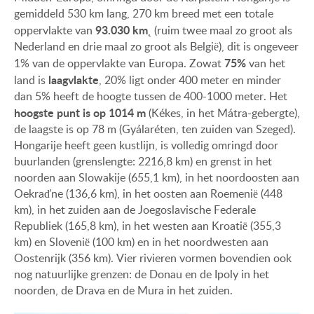
gemiddeld 530 km lang, 270 km breed met een totale
93.030 km˛
oppervlakte van
(ruim twee maal zo groot als
Nederland en drie maal zo groot als België), dit is ongeveer
75%
1% van de oppervlakte van Europa. Zowat
van het
laagvlakte
land is
, 20% ligt onder 400 meter en minder
dan 5% heeft de hoogte tussen de 400-1000 meter. Het
hoogste punt is op 1014 m
(Kékes, in het Mátra-gebergte),
de laagste is op 78 m (Gyálaréten, ten zuiden van Szeged).
Hongarije heeft geen kustlijn, is volledig omringd door
buurlanden (grenslengte: 2216,8 km) en grenst in het
noorden aan Slowakije (655,1 km), in het noordoosten aan
Oekraďne (136,6 km), in het oosten aan Roemenië (448
km), in het zuiden aan de Joegoslavische Federale
Republiek (165,8 km), in het westen aan Kroatië (355,3
km) en Slovenië (100 km) en in het noordwesten aan
Oostenrijk (356 km). Vier rivieren vormen bovendien ook
nog natuurlijke grenzen: de Donau en de Ipoly in het
noorden, de Drava en de Mura in het zuiden.