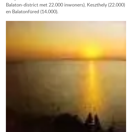
Balaton-district met 22.000 inwoners), Keszthely (22.000)
en Balatonfüred (14.000).