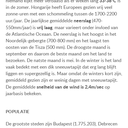
33-38°C
niemand kijkt meer verbaasd als er weken lang
is
in de zomer. Hongarije heeft Europees gezien vrij veel
zonne-uren met een schommeling tussen de 1700-2200
neerslag
uur/jaar. De jaarlijkse gemiddelde
(470-
vrij laag
550mm/jaar)
is
, maar varieert onder invloed van
de Atlantische Oceaan. De neerslag is het hoogst in het
Noordelijk-gebergte (700-800 mm) en het laagst ten
oosten van de Tisza (500 mm). De droogste maand is
september en daarom de beste maand om het land te
bezoeken. De natste maand is mei. In de winter is het land
vaak bedekt met een dik sneeuwtapijt dat erg lang blijft
liggen en supergezellig is. Maar omdat de winters kort zijn,
gemiddeld gezien zijn er weinig dagen met sneeuwtapijt.
snelheid van de wind is 2,4m/sec
De gemiddelde
op
jaarbasis bekeken.
POPULATIE
De grootste steden zijn Budapest (1.775.203), Debrecen