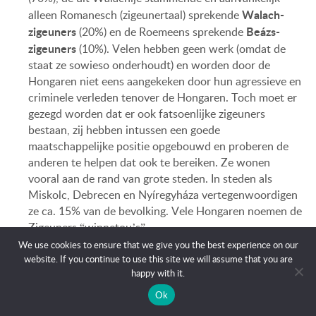
Walach-
alleen Romanesch (zigeunertaal) sprekende
zigeuners
Beázs-
(20%) en de Roemeens sprekende
zigeuners
(10%). Velen hebben geen werk (omdat de
staat ze sowieso onderhoudt) en worden door de
Hongaren niet eens aangekeken door hun agressieve en
criminele verleden tenover de Hongaren. Toch moet er
gezegd worden dat er ook fatsoenlijke zigeuners
bestaan, zij hebben intussen een goede
maatschappelijke positie opgebouwd en proberen de
anderen te helpen dat ook te bereiken. Ze wonen
vooral aan de rand van grote steden. In steden als
Miskolc, Debrecen en Nyíregyháza vertegenwoordigen
ze ca. 15% van de bevolking. Vele Hongaren noemen de
Zigeuners “winnetou’s”.
We updated our privacy policy. Our site uses
We use cookies to ensure that we give you the best experience on our
cookies.
Details...
ADMINISTRATIEVE INDELING
website. If you continue to use this site we will assume that you are
OK
happy with it.
19 provincies
Hongarije is ingedeeld in
(megyék), 128
APPEL
CONTACTER
Ok
districten en 3199 gemeenten. Ze worden bestuurd door