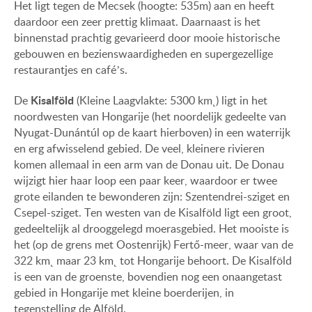
Het ligt tegen de Mecsek (hoogte: 535m) aan en heeft
daardoor een zeer prettig klimaat. Daarnaast is het
binnenstad prachtig gevarieerd door mooie historische
gebouwen en bezienswaardigheden en supergezellige
restaurantjes en café’s.
Kisalföld
De
(Kleine Laagvlakte: 5300 km˛) ligt in het
noordwesten van Hongarije (het noordelijk gedeelte van
Nyugat-Dunántúl op de kaart hierboven) in een waterrijk
en erg afwisselend gebied. De veel, kleinere rivieren
komen allemaal in een arm van de Donau uit. De Donau
wijzigt hier haar loop een paar keer, waardoor er twee
grote eilanden te bewonderen zijn: Szentendrei-sziget en
Csepel-sziget. Ten westen van de Kisalföld ligt een groot,
gedeeltelijk al drooggelegd moerasgebied. Het mooiste is
het (op de grens met Oostenrijk) Fertő-meer, waar van de
322 km˛ maar 23 km˛ tot Hongarije behoort. De Kisalföld
is een van de groenste, bovendien nog een onaangetast
gebied in Hongarije met kleine boerderijen, in
tegenstelling de Alföld.