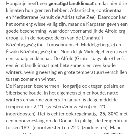
gematigd landklimaat
Hongarije heeft een
omdat hier drie
klimaten hun grenzen hebben: Atlantische, continentaal
en Mediterrane (vanuit de Adriatische Zee). Daardoor kan
het soms erg wisselvallig zijn, maar de Karpaten geven een
goede bescherming, waardoor voornamelijk de Alföld erg
droog is. In de hoogste delen van de Dunántúli
Középhegység (het Transdanubisch Middelgebergte) en
Északi Középhegység (het Noordelijk Middelgebergte) is er
een subalpien klimaat. De Alföld (Grote Laagvlakte) heeft
een écht landklimaat met hete zomers en zeer koude
winters, weinig neerslag en grote temperatuursverschillen
tussen zomer en winter.
De Karpaten beschermen Hongarije ook tegen polaire en
Siberische koude. In het algemeen zijn er koude, natte
winters en warme zomers. In januari is de gemiddelde
temperatuur 2,1°C (westen/zuidwesten) en -4°C
-25,-30°C
(noordoosten). Het is echter ook regelmatig
met
een mooi vrieslaag op de Donau. In juli ligt de temperatuur
tussen 18°C (noordwesten) en 22°C (zuidoosten). Maar