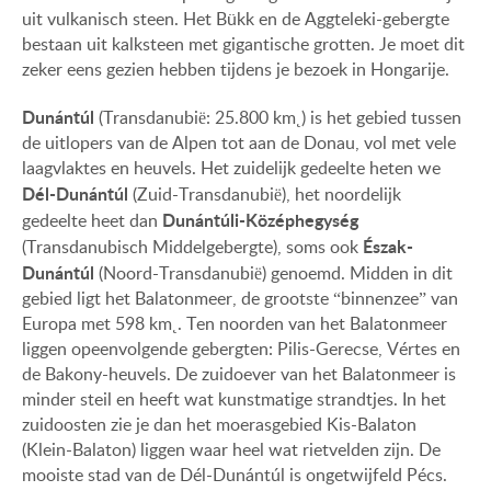
uit vulkanisch steen. Het Bükk en de Aggteleki-gebergte
bestaan uit kalksteen met gigantische grotten. Je moet dit
zeker eens gezien hebben tijdens je bezoek in Hongarije.
Dunántúl
(Transdanubië: 25.800 km˛) is het gebied tussen
de uitlopers van de Alpen tot aan de Donau, vol met vele
laagvlaktes en heuvels. Het zuidelijk gedeelte heten we
Dél-Dunántúl
(Zuid-Transdanubië), het noordelijk
Dunántúli-Középhegység
gedeelte heet dan
Észak-
(Transdanubisch Middelgebergte), soms ook
Dunántúl
(Noord-Transdanubië) genoemd. Midden in dit
gebied ligt het Balatonmeer, de grootste “binnenzee” van
Europa met 598 km˛. Ten noorden van het Balatonmeer
liggen opeenvolgende gebergten: Pilis-Gerecse, Vértes en
de Bakony-heuvels. De zuidoever van het Balatonmeer is
minder steil en heeft wat kunstmatige strandtjes. In het
zuidoosten zie je dan het moerasgebied Kis-Balaton
(Klein-Balaton) liggen waar heel wat rietvelden zijn. De
mooiste stad van de Dél-Dunántúl is ongetwijfeld Pécs.