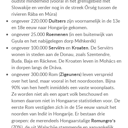
oudste minderheid (vooral in het grensgebied met
Slowakije en verder nog in de streek Őrség tussen de
rivieren Rába en Múra)
Duitsers
ongeveer 220.000
zijn voornamelijk in de 13e
en 18e eeuw naar Hongarije gekomen.
Roemenen
ongeveer 25.000
(in een buitenwijk van
Gyula en het nabijgelegen dorp Méhkerék)
Serviërs
Kroaten
ongeveer 100.000
en
. De Serviërs
wonen in steden aan de Donau, zoals Szentendre,
Buda, Baja en Ráckeve. De Kroaten leven in Mohács en
in dorpen langs de Dráva.
Zigeuners
ongeveer 300.000 Rom (
) leven verspreid
over het land, maar vooral in het noordoosten. Bijna
90% van hen heeft inmiddels een vaste woonplaats.
Ze worden niet als een apart volk beschouwd en
komen daarom niet in Hongaarse statistieken voor. De
eerste Rom vestigden zich in de 15e eeuw vanuit het
noorden van Indië in Hongarije. Er bestaan drie
Romungro’s
groepen: de merendeels Hongaarstalige
(70%), de uit Walachije stammende en aanvankelijk