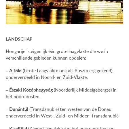
LANDSCHAP
Hongarije is eigenlijk één grote laagvlakte die we in
verschillende gebieden kunnen opdelen:
Alföld
–
(Grote Laagvlakte ook als Puszta erg gekend),
onderverdeeld in Noord- en Zuid-Vlakte.
Északi Középhegység
–
(Noorderlijk Middelgebergte) in
het noordoosten.
Dunántúl
–
(Transdanubië) ten westen van de Donau,
onderverdeeld in West-, Zuid- en Midden-Transdanubië.
Kisalföld
–
(Kleine Laagvlakte) in het noordwesten van