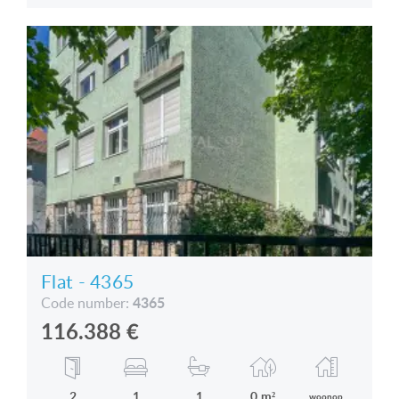
Flat - 4365
4365
Code number:
116.388
€
2
1
1
0 m²
woonop