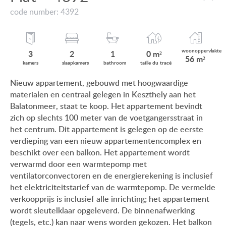
VIEW ON LAKE BALATON
code number: 4392
ONZE KLANTEN
NEAR THE THERMAL BATH
AANKOOPINFORMATIE
SWIMMING-POOL
woonop
pervlakte
3
2
1
0 m²
56 m²
GEBRUIKSEIGENDOM
kamers
slaap
kamers
bath
room
taille du
tracé
NEW FAMILY HOUSE
Nieuw appartement, gebouwd met hoogwaardige
IMPRESSUM
materialen en centraal gelegen in Keszthely aan het
MANSION WITH ANCIENT TREES
Balatonmeer, staat te koop. Het appartement bevindt
FAMILY HOUSE IN GREEN BELT
zich op slechts 100 meter van de voetgangersstraat in
het centrum. Dit appartement is gelegen op de eerste
verdieping van een nieuw appartementencomplex en
beschikt over een balkon. Het appartement wordt
verwarmd door een warmtepomp met
HU
DE
EN
BE
ventilatorconvectoren en de energierekening is inclusief
het elektriciteitstarief van de warmtepomp. De vermelde
verkoopprijs is inclusief alle inrichting; het appartement
wordt sleutelklaar opgeleverd. De binnenafwerking
(tegels, etc.) kan naar wens worden gekozen. Het balkon