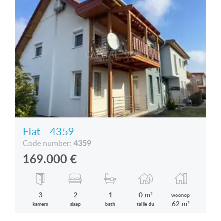
Flat - 4359
4359
Code number:
169.000
€
3
2
1
0 m²
woonop
62 m²
kamers
slaap
bath
taille du