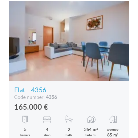
Flat - 4356
4356
Code number:
165.000
€
5
4
2
364 m²
woonop
85 m²
kamers
slaap
bath
taille du