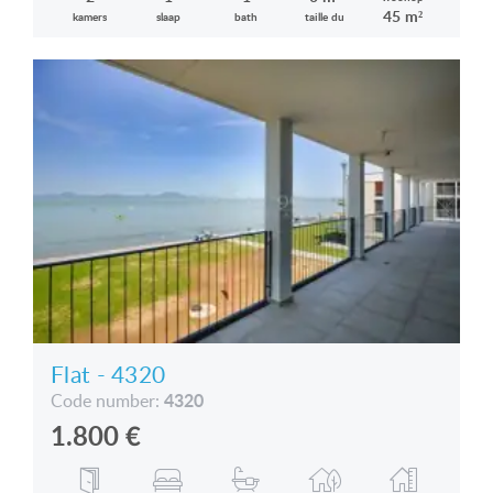
45 m²
kamers
slaap
bath
taille du
Flat - 4320
4320
Code number:
1.800
€