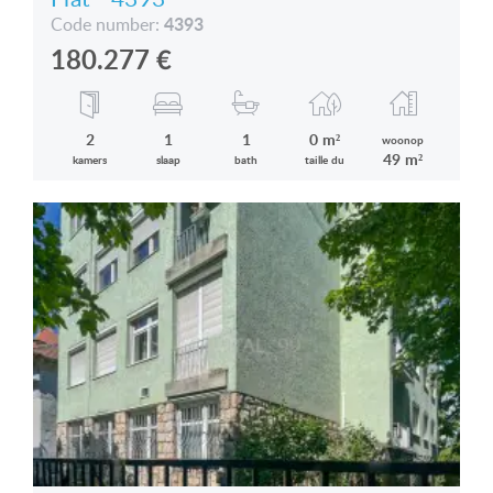
4393
Code number:
180.277
€
2
1
1
0 m²
woonop
49 m²
kamers
slaap
bath
taille du