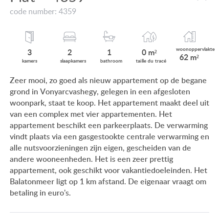
VIEW ON LAKE BALATON
code number: 4359
ONZE KLANTEN
NEAR THE THERMAL BATH
AANKOOPINFORMATIE
SWIMMING-POOL
woonop
pervlakte
3
2
1
0 m²
62 m²
GEBRUIKSEIGENDOM
kamers
slaap
kamers
bath
room
taille du
tracé
NEW FAMILY HOUSE
Zeer mooi, zo goed als nieuw appartement op de begane
IMPRESSUM
grond in Vonyarcvashegy, gelegen in een afgesloten
MANSION WITH ANCIENT TREES
woonpark, staat te koop. Het appartement maakt deel uit
FAMILY HOUSE IN GREEN BELT
van een complex met vier appartementen. Het
appartement beschikt een parkeerplaats. De verwarming
vindt plaats via een gasgestookte centrale verwarming en
alle nutsvoorzieningen zijn eigen, gescheiden van de
andere wooneenheden. Het is een zeer prettig
HU
DE
EN
BE
appartement, ook geschikt voor vakantiedoeleinden. Het
Balatonmeer ligt op 1 km afstand. De eigenaar vraagt om
betaling in euro's.