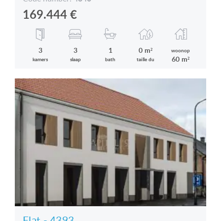
169.444
€
3
3
1
0 m²
woonop
60 m²
kamers
slaap
bath
taille du
Flat - 4393