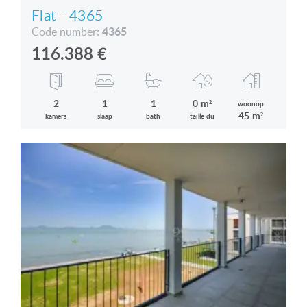
Flat - 4365
4365
Code number:
116.388
€
2
1
1
0 m²
woonop
45 m²
kamers
slaap
bath
taille du