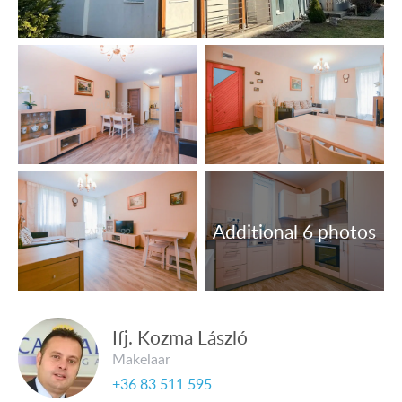
Het dorp heeft een lange geschiedenis van de wijnbouw
en wijnproductie.
Indeling:
Appartement 62,0 m²: entree, woon- en eetkamer,
keuken, badkamer met toilet, slaapkamer, slaapkamer.
Terras 4,0 m².
Voorzieningen:
• De woning is aangesloten op het elektriciteits-, water-
en rioleringsnet, en op het gasnet; internet, kabel-tv en tv-
antennes zijn beschikbaar.
• Verwarming: centrale verwarming op gas.
• Kunststof ramen met isolerende ruiten.
• Vloerbedekking: keramische tegels, laminaatparket.
Ifj. Kozma László
Makelaar
+36 83 511 595