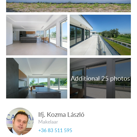
• Kunststof ramen met 3-laags isolerend glas, voorzien
van horren en rolgordijnen.
• Vloerbedekking: keramische tegels.
OBJECTNUMMER: 4389
Nederlandstalige medewerker Capital99:
Van de Vyver Rita
tel.: +36 305 708 151
E-mail: vandevyverrita@hotmail.com
Ifj. Kozma László
Makelaar
+36 83 511 595