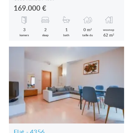
169.000
€
3
2
1
0 m²
woonop
62 m²
kamers
slaap
bath
taille du
Flat - 4356