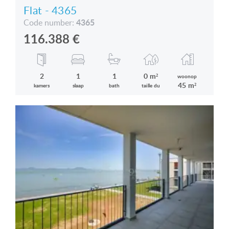
Flat - 4365
4365
Code number:
116.388
€
2
1
1
0 m²
woonop
45 m²
kamers
slaap
bath
taille du