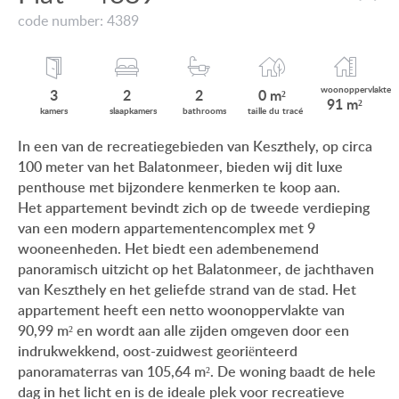
VIEW ON LAKE BALATON
code number: 4389
ONZE KLANTEN
NEAR THE THERMAL BATH
AANKOOPINFORMATIE
SWIMMING-POOL
woonop
pervlakte
3
2
2
0 m²
91 m²
GEBRUIKSEIGENDOM
kamers
slaap
kamers
bath
rooms
taille du
tracé
NEW FAMILY HOUSE
In een van de recreatiegebieden van Keszthely, op circa
IMPRESSUM
100 meter van het Balatonmeer, bieden wij dit luxe
MANSION WITH ANCIENT TREES
penthouse met bijzondere kenmerken te koop aan.
FAMILY HOUSE IN GREEN BELT
Het appartement bevindt zich op de tweede verdieping
van een modern appartementencomplex met 9
wooneenheden. Het biedt een adembenemend
panoramisch uitzicht op het Balatonmeer, de jachthaven
van Keszthely en het geliefde strand van de stad. Het
HU
DE
EN
BE
appartement heeft een netto woonoppervlakte van
90,99 m² en wordt aan alle zijden omgeven door een
indrukwekkend, oost-zuidwest georiënteerd
panoramaterras van 105,64 m². De woning baadt de hele
dag in het licht en is de ideale plek voor recreatieve