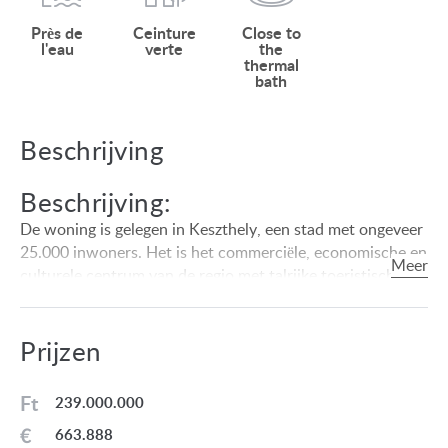
Près de
Ceinture
Close to
l'eau
verte
the
thermal
bath
Beschrijving
Beschrijving:
De woning is gelegen in Keszthely, een stad met ongeveer
25.000 inwoners. Het is het commerciële, economische en
culturele centrum van de regio met talrijke toeristische
attracties (Festetics Palace, Balaton Museum). Het
Balatonmeer biedt, naast zwemmen, ook andere sport-
(zeilen, vissen, enz.) en recreatiemogelijkheden in de
Prijzen
zomermaanden. Hévíz ligt op 6 km van de nederzetting,
waar het grootste natuurlijke thermale meer van Europa
Ft
239.000.000
zich bevindt, dat het hele jaar door geschikt is om in te
€
663.888
zwemmen. Aan het meer is een geavanceerd medisch