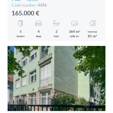
4356
Code number:
165.000
€
5
4
2
364 m²
woonop
85 m²
kamers
slaap
bath
taille du