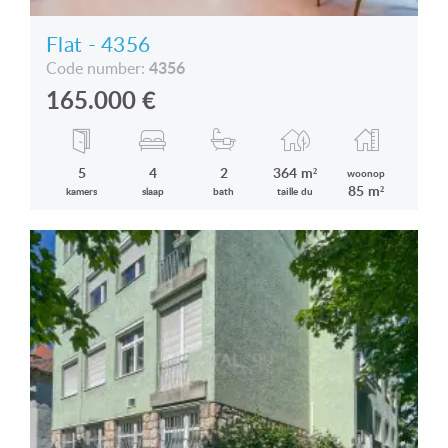
Flat - 4356
4356
Code number:
165.000
€
5
4
2
364 m²
woonop
85 m²
kamers
slaap
bath
taille du