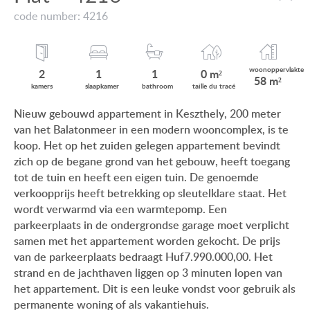
VIEW ON LAKE BALATON
code number: 4216
ONZE KLANTEN
NEAR THE THERMAL BATH
AANKOOPINFORMATIE
SWIMMING-POOL
woonop
pervlakte
2
1
1
0 m²
58 m²
GEBRUIKSEIGENDOM
kamers
slaap
kamer
bath
room
taille du
tracé
NEW FAMILY HOUSE
Nieuw gebouwd appartement in Keszthely, 200 meter
IMPRESSUM
van het Balatonmeer in een modern wooncomplex, is te
MANSION WITH ANCIENT TREES
koop. Het op het zuiden gelegen appartement bevindt
FAMILY HOUSE IN GREEN BELT
zich op de begane grond van het gebouw, heeft toegang
tot de tuin en heeft een eigen tuin. De genoemde
verkoopprijs heeft betrekking op sleutelklare staat. Het
wordt verwarmd via een warmtepomp. Een
parkeerplaats in de ondergrondse garage moet verplicht
HU
DE
EN
RU
BE
samen met het appartement worden gekocht. De prijs
van de parkeerplaats bedraagt Huf7.990.000,00. Het
strand en de jachthaven liggen op 3 minuten lopen van
het appartement. Dit is een leuke vondst voor gebruik als
permanente woning of als vakantiehuis.