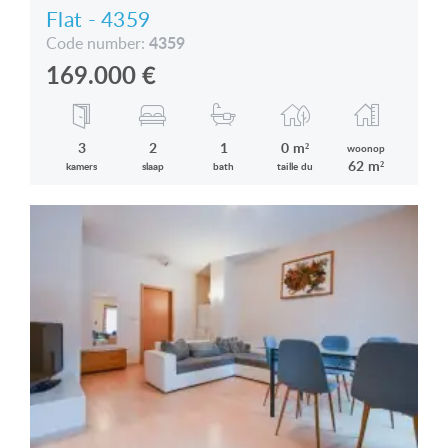
Flat - 4359
4359
Code number:
169.000
€
3
2
1
0 m²
woonop
62 m²
kamers
slaap
bath
taille du