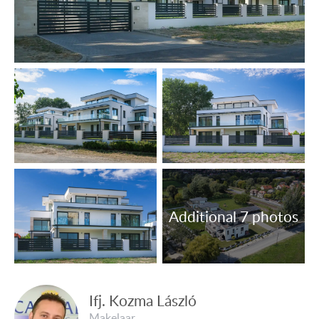
Elektriciteit, water en afvoerleidingen, intercom,
airconditioners zijn aanwezig.
Verwarmingssysteem: luchtbronwarmtepomp.
Kunststof ramen met 3-laags isolerende panelen.
Vloerbedekking: tegels, laminaatparket.
OBJECTNUMMER: 4216
Nederlandstalige medewerker Capital99:
Van de Vyver Rita
tel.: +36 305 708 151
E-mail: vandevyverrita@hotmail.com
Ifj. Kozma László
Makelaar