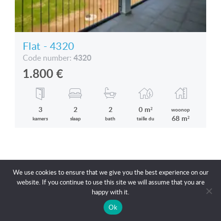
Flat - 4320
4320
Code number:
1.800
€
3
2
2
0 m²
woonop
68 m²
kamers
slaap
bath
taille du
We updated our privacy policy. Our site uses
We use cookies to ensure that we give you the best experience on our
2026 Copyright Capital99.eu
2PIXELS
BÁBELHAL
cookies.
Details...
website. If you continue to use this site we will assume that you are
OK
happy with it.
APPEL
CONTACTER
Ok