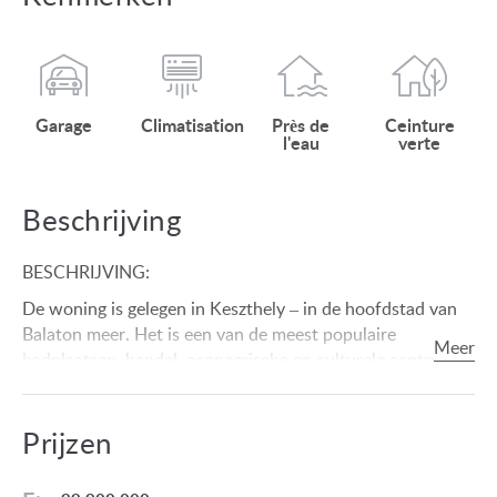
Garage
Climatisation
Près de
Ceinture
l'eau
verte
Beschrijving
BESCHRIJVING:
De woning is gelegen in Keszthely – in de hoofdstad van
Balaton meer. Het is een van de meest populaire
badplaatsen, handel, economische en culturele centrum
van de regio. De hoofdstad van het Balatonmeer biedt
haar bezoekers een brede lijst van attracties(het Festetics
Prijzen
Paleis -de derde grootste paleis van het land, het Museum
van het Balatonmeer, en andere) en veel optreden in de
zomer met braderieën en concerten. Het heeft