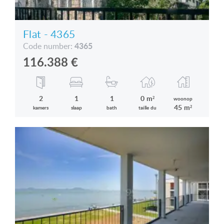
Flat - 4365
4365
Code number:
116.388
€
2
1
1
0 m²
woonop
45 m²
kamers
slaap
bath
taille du