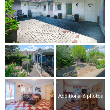
is een supermarkt, een postkantoor en diverse
restaurants. Het tankstation ligt op 4 km afstand.
OBJECTNUMMER: 4402
Nederlandstalige medewerker Capital99:
Van de Vyver Rita
tel.: +36 305 708 151
E-mail: vandevyverrita@hotmail.com