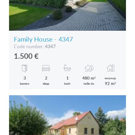
Family House - 4347
4347
Code number:
1.500
€
3
2
1
480 m²
woonop
92 m²
kamers
slaap
bath
taille du