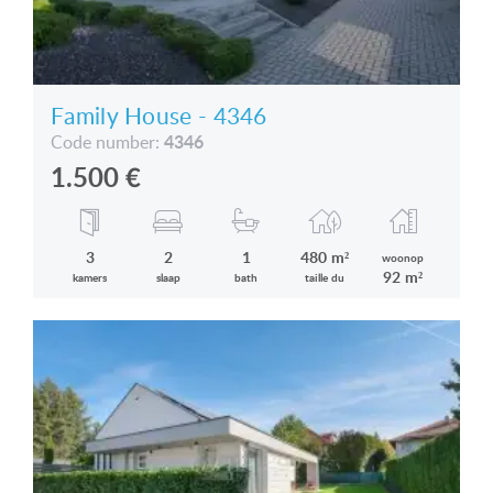
Family House - 4346
4346
Code number:
1.500
€
3
2
1
480 m²
woonop
92 m²
kamers
slaap
bath
taille du