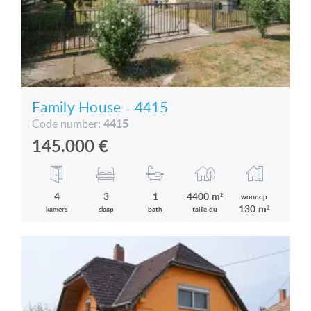
Family House - 4415
4415
Code number:
145.000
€
4
3
1
4400 m²
woonop
130 m²
kamers
slaap
bath
taille du