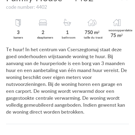
VIEW ON LAKE BALATON
code number: 4402
ONZE KLANTEN
NEAR THE THERMAL BATH
AANKOOPINFORMATIE
SWIMMING-POOL
woonop
pervlakte
3
2
1
750 m²
75 m²
GEBRUIKSEIGENDOM
kamers
slaap
kamers
bath
room
taille du
tracé
NEW FAMILY HOUSE
Te huur! In het centrum van Cserszegtomaj staat deze
IMPRESSUM
goed onderhouden vrijstaande woning te huur. Bij
MANSION WITH ANCIENT TREES
aanvang van de huurperiode is een borg van 3 maanden
FAMILY HOUSE IN GREEN BELT
huur en een aanbetaling van één maand huur vereist. De
woning beschikt over eigen meters voor
nutsvoorzieningen. Bij de woning horen een garage en
een carport. De woning wordt verwarmd door een
gasgestookte centrale verwarming. De woning wordt
HU
DE
EN
BE
volledig gemeubileerd aangeboden. Indien gewenst kan
de woning direct worden betrokken.