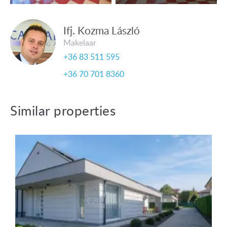
Ifj. Kozma László
Makelaar
+36 83 511 595
+36 70 701 8360
Similar properties