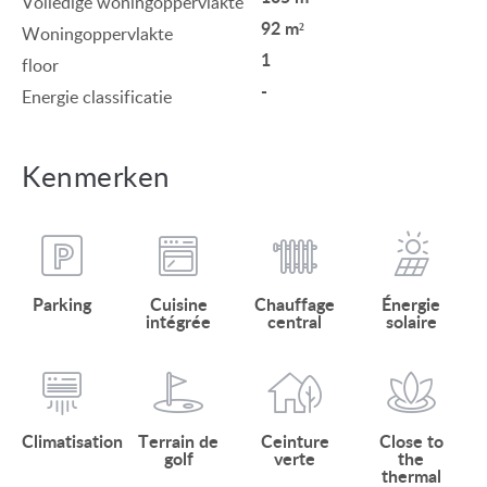
Volledige woningoppervlakte
92 m²
Woningoppervlakte
1
floor
-
Energie classificatie
Kenmerken
Parking
Cuisine
Chauffage
Énergie
intégrée
central
solaire
Climatisation
Terrain de
Ceinture
Close to
golf
verte
the
thermal