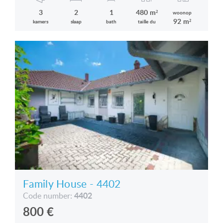
3
2
1
480 m²
woonop
92 m²
kamers
slaap
bath
taille du
Family House - 4402
4402
Code number:
800
€