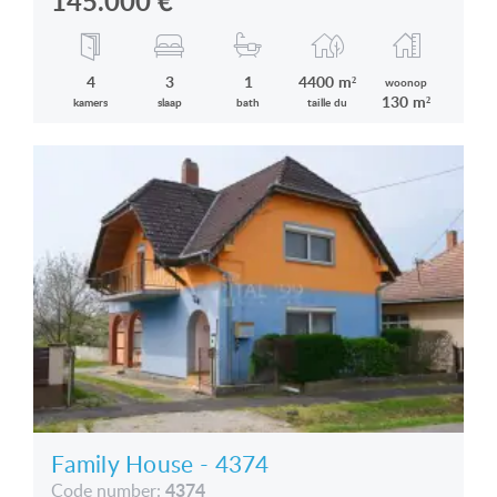
145.000
€
4
3
1
4400 m²
woonop
130 m²
kamers
slaap
bath
taille du
Family House - 4374
4374
Code number: