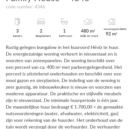
VIEW ON LAKE BALATON
code number: 4346
ONZE KLANTEN
NEAR THE THERMAL BATH
AANKOOPINFORMATIE
SWIMMING-POOL
woonop
pervlakte
3
2
1
480 m²
92 m²
GEBRUIKSEIGENDOM
kamers
slaap
kamers
bath
room
taille du
tracé
NEW FAMILY HOUSE
Rustig gelegen bungalow in het kuuroord Hévíz te huur.
IMPRESSUM
De energiezuinige woning verkeert in nieuwstaat en is
MANSION WITH ANCIENT TREES
voorzien van zonnepanelen. De woning beschikt over
FAMILY HOUSE IN GREEN BELT
een perceel van ca. 400 m² met parkeergelegenheid. Het
perceel is uitstekend onderhouden en beschikt over een
mooi gazon en sierplanten. De indeling van de woning is
zeer gunstig, de inbouwkeuken is nieuw en voorzien van
moderne apparatuur. De praktische en stijlvolle meubels
HU
DE
EN
BE
zijn in nieuwstaat. De minimale huurperiode is één jaar.
De maandelijkse huur bedraagt € 1.700,00 + de gemaakte
nutsvoorzieningen (water, afvalwater, elektriciteit, gas)
zijn voor rekening van de huurder. Het onderhoud van de
tuin wordt verzorgd door de verhuurder. De verhuurder