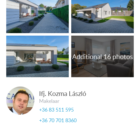
Ifj. Kozma László
Makelaar
+36 83 511 595
+36 70 701 8360