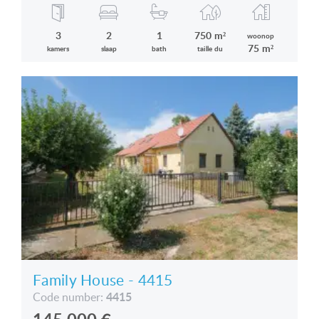
3
2
1
750 m²
woonop
75 m²
kamers
slaap
bath
taille du
Family House - 4415
4415
Code number: