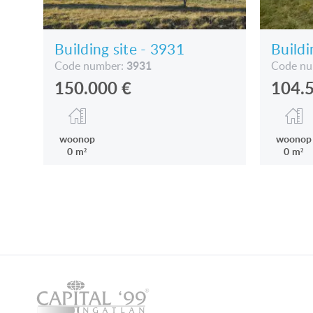
Building site - 3931
Buildi
3931
Code number:
Code n
150.000
€
104.
woonop
woonop
0 m²
0 m²