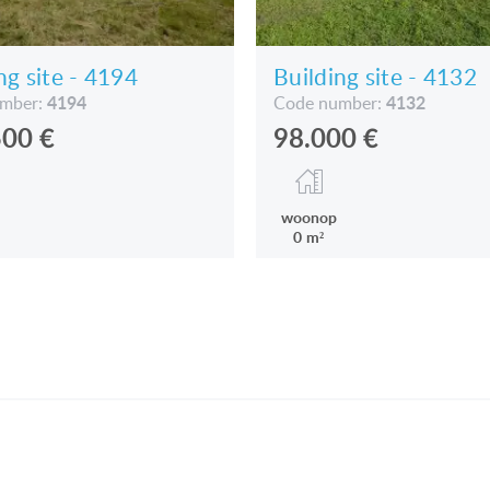
ng site - 4194
Building site - 4132
4194
4132
umber:
Code number:
500
€
98.000
€
woonop
0 m²