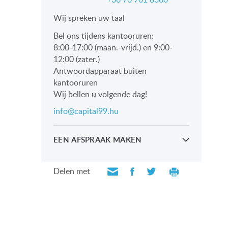
Wij spreken uw taal
Bel ons tijdens kantooruren:
8:00-17:00 (maan.-vrijd.) en 9:00-
12:00 (zater.)
Antwoordapparaat buiten
kantooruren
Wij bellen u volgende dag!
info@capital99.hu
EEN AFSPRAAK MAKEN
Kijk persoonlijk met onze
professionals
Delen met
VERZOEK VERZENDEN