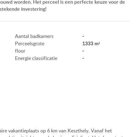
bouwd worden. Het perceel is een perfecte keuze voor de
ONZE SERVICE
stekende investering!
ONZE KLANTEN
AANKOOPINFORMATIE
-
Aantal badkamers
1333 m²
Perceelsgrote
GEBRUIKSEIGENDOM
-
floor
-
Energie classificatie
IMPRESSUM
HU
DE
EN
BE
laire vakantieplaats op 6 km van Keszthely. Vanaf het