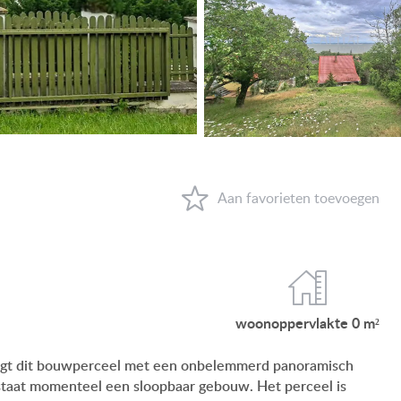
VIEW ON LAKE BALATON
NEAR THE THERMAL BATH
SWIMMING-POOL
NEW FAMILY HOUSE
MANSION WITH ANCIENT TREES
FAMILY HOUSE IN GREEN BELT
WAAROM HONGARIJE
FAVORIETEN
woonop
pervlakte
0 m²
OVER ONS
, ligt dit bouwperceel met een onbelemmerd panoramisch
CONTACT
 staat momenteel een sloopbaar gebouw. Het perceel is