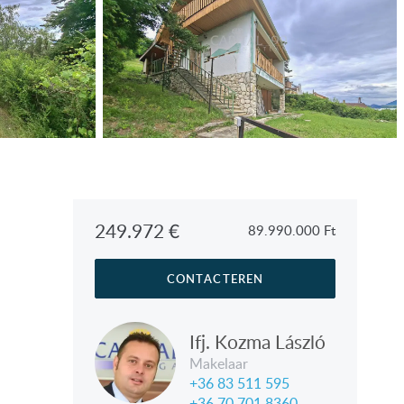
249.972
€
89.990.000
Ft
CONTACTEREN
Ifj. Kozma László
Makelaar
+36 83 511 595
+36 70 701 8360