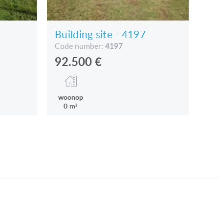
Building site - 4197
4197
Code number:
92.500
€
woonop
0 m²