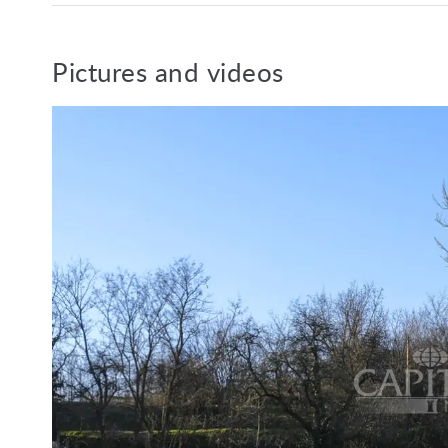
stad heeft een zachte mediterraan 
naar Boedapest en omliggende stede
km.afstand. Het biedt haar bezoekers
Pictures and videos
derde grootste paleis van het land
entertainment in de zomer met brad
aangelegde stranden, restaurants, 
enz.
Constructie:
Elektra, gas, water en riolering k
Bouwbaarheid: 20%.
Ref. nummer: 3931
Nederlandstalige medewerker Capi
Van de Vyver Rita