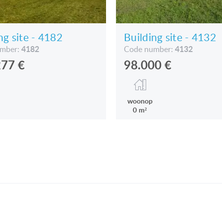
ng site - 4182
Building site - 4132
4182
4132
umber:
Code number:
277
€
98.000
€
woonop
0 m²