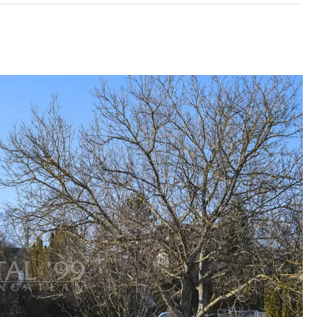
klimaat in de wintertijd. Openbaar vervoer: dagelijkse bussen
n. Keszthely, de hoofdstad van Balatonmeer, ligt op 5
 een brede lijst van attracties (het Festetics Paleis -de
, het Museum van het Balatonmeer, en andere) en veel
erieën en concerten. Het heeft ontwikkelde infrastructuur:
winkels, medische voorzieningen, scholen, kleuterscholen
unnen worden aangesloten.
tal99: