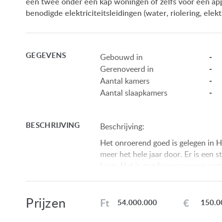
een twee onder een kap woningen of zelfs voor een a
benodigde elektriciteitsleidingen (water, riolering, elek
GEGEVENS
-
Gebouwd in
-
Gerenoveerd in
-
Aantal kamers
-
Aantal slaapkamers
BESCHRIJVING
Beschrijving:
Het onroerend goed is gelegen in 
meer het hele jaar door. Er is een
bron. Het is goed voor mensen met 
evenals dermatologische en neurolo
attracties, het prachtige bos met 
Prijzen
Hévíz is ook bekend van zijn tandhe
Ft
€
54.000.000
150.0
professionals zijn. Goede infrastru