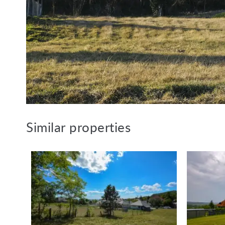
tel.: +36 305 708 151
E-mail: vandevyverrita@hotmail.c
Similar properties