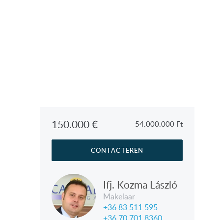
150.000
€
54.000.000
Ft
CONTACTEREN
Ifj. Kozma László
Makelaar
+36 83 511 595
+36 70 701 8360