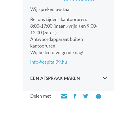
Wij spreken uw taal
Bel ons tijdens kantooruren:
8:00-17:00 (maan.-vrijd.) en 9:00-
12:00 (zater.)
Antwoordapparaat buiten
kantooruren
Wij bellen u volgende dag!
info@capital99.hu
EEN AFSPRAAK MAKEN
Kijk persoonlijk met onze
professionals
Delen met
VERZOEK VERZENDEN