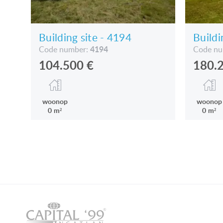
Building site - 4194
Buildi
4194
Code number:
Code n
104.500
€
180.
woonop
woonop
0 m²
0 m²