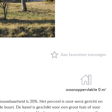
VIEW ON LAKE BALATON
NEAR THE THERMAL BATH
SWIMMING-POOL
NEW FAMILY HOUSE
MANSION WITH ANCIENT TREES
FAMILY HOUSE IN GREEN BELT
WAAROM HONGARIJE
FAVORIETEN
woonop
pervlakte
0 m²
OVER ONS
bouwbaarheid is 20%. Het perceel is oost-west gericht en
de buurt. De kavel is geschikt voor een groot huis of voor
CONTACT