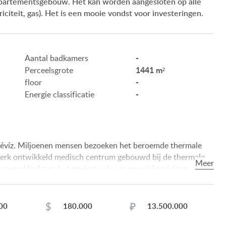
ppartementsgebouw. Het kan worden aangesloten op alle
ONZE SERVICE
triciteit, gas). Het is een mooie vondst voor investeringen.
ONZE KLANTEN
-
Aantal badkamers
AANKOOPINFORMATIE
1441 m²
Perceelsgrote
GEBRUIKSEIGENDOM
-
floor
-
Energie classificatie
IMPRESSUM
Hévíz. Miljoenen mensen bezoeken het beroemde thermale
 sterk ontwikkeld medisch centrum gebouwd bij de thermale
reumaklachten, het geniest spier en gewrichtsziekten
gische aandoeningen. Dit stadje heeft een groot aantal
HU
DE
EN
RU
BE
wandelpad en de wereld klasse spa en wellness-centrum.
elkundige klinieken, die een hoge klasse meertalige
$
₽
00
180.000
13.500.000
ctuur: restaurants, cafés, boetieks, massage centra enz. De