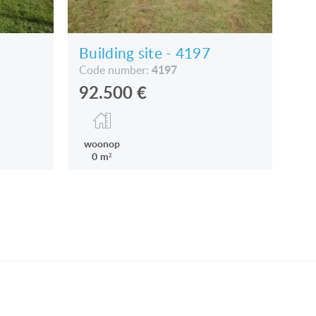
Building site - 4197
4197
Code number:
92.500
€
woonop
0 m²