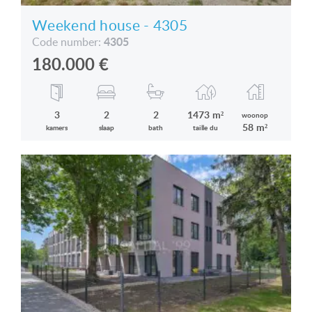
Weekend house - 4305
4305
Code number:
180.000
€
3
2
2
1473 m²
woonop
58 m²
kamers
slaap
bath
taille du