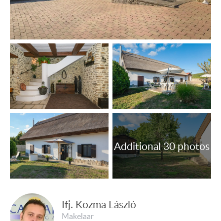
Zolderverdieping: zitkamer 35,80 m², slaapkamer 17,54
m², badkamer met douche 9,50 m², slaapkamer 16,53 m².
Voorzieningen:
Elektriciteit, waterleiding, septictank (stalen schaal),
internet aanwezig.
Verwarming: centrale verwarming op gas.
Houten ramen met isolerende beglazing, voorzien van
rolluiken.
Vloerbedekking: steen.
Het perceel is omheind.
OBJECTNUMMER: 4326
Nederlandstalige medewerker Capital99:
Van de Vyver Rita
tel.: +36 305 708 151
Ifj. Kozma László
Makelaar
E-mail: vandevyverrita@hotmail.com