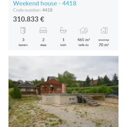
Weekend house - 4418
4418
Code number:
310.833
€
3
2
1
465 m²
woonop
70 m²
kamers
slaap
bath
taille du