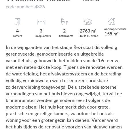
VIEW ON LAKE BALATON
code number: 4326
ONZE KLANTEN
NEAR THE THERMAL BATH
AANKOOPINFORMATIE
SWIMMING-POOL
woonop
pervlakte
4
3
2
2763 m²
155 m²
GEBRUIKSEIGENDOM
kamers
slaap
kamers
bath
rooms
taille du
tracé
NEW FAMILY HOUSE
In de wijngaarden van het stadje Rezi staat dit volledig
IMPRESSUM
gerenoveerde, gemoderniseerde en uitgebreide
MANSION WITH ANCIENT TREES
vakantiehuis, gebouwd in het midden van de 19e eeuw,
FAMILY HOUSE IN GREEN BELT
met een rieten dak te koop. Tijdens de renovatie werden
de waterleiding, het afvalwatersysteem en de bedrading
volledig vernieuwd en werd er een zeer bruikbare
zolderverdieping toegevoegd. De uitstekende externe
verhoudingen van het huis bleven ongewijzigd, terwijl de
HU
DE
EN
BE
binnenruimtes werden gemoderniseerd volgens de
moderne eisen. Het huis kenmerkt zich door grote,
praktische en gezellige kamers, waardoor het ook als
woning voor een groter gezin kan dienen. Verder werd
het huis tijdens de renovatie voorzien van nieuwe ramen