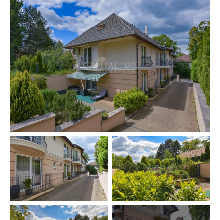
stranden, restaurants, winkels, medische voorzieningen,
scholen, kleuterscholen enz.
Voorzieningen:
De woning is aangesloten op het elektriciteits-, gas-,
water- en rioleringsnet. Er is tevens een intercom,
internet, kabel-tv, satelliet-tv en airconditioning aanwezig.
Verwarming: centrale gasverwarming.
Vloerbedekking: laminaat en keramische tegels.
Kunststof ramen met isolerende beglazing.
OBJECTNUMMER: 4288
Nederlandstalige medewerker Capital99:
Van de Vyver Rita
tel.: +36 305 708 151