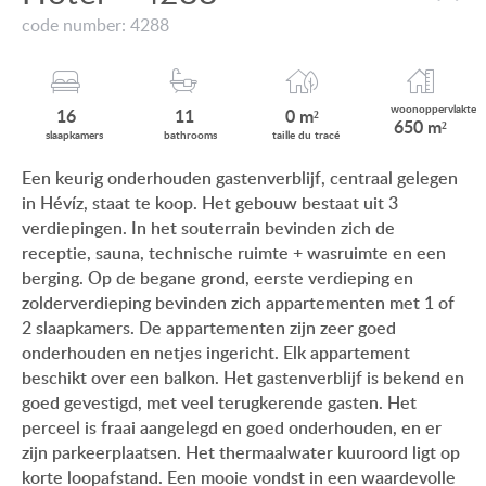
VIEW ON LAKE BALATON
code number: 4288
ONZE KLANTEN
NEAR THE THERMAL BATH
AANKOOPINFORMATIE
SWIMMING-POOL
woonop
pervlakte
16
11
0 m²
650 m²
GEBRUIKSEIGENDOM
slaap
kamers
bath
rooms
taille du
tracé
NEW FAMILY HOUSE
Een keurig onderhouden gastenverblijf, centraal gelegen
IMPRESSUM
in Hévíz, staat te koop. Het gebouw bestaat uit 3
MANSION WITH ANCIENT TREES
verdiepingen. In het souterrain bevinden zich de
FAMILY HOUSE IN GREEN BELT
receptie, sauna, technische ruimte + wasruimte en een
berging. Op de begane grond, eerste verdieping en
zolderverdieping bevinden zich appartementen met 1 of
2 slaapkamers. De appartementen zijn zeer goed
onderhouden en netjes ingericht. Elk appartement
HU
DE
EN
BE
beschikt over een balkon. Het gastenverblijf is bekend en
goed gevestigd, met veel terugkerende gasten. Het
perceel is fraai aangelegd en goed onderhouden, en er
zijn parkeerplaatsen. Het thermaalwater kuuroord ligt op
korte loopafstand. Een mooie vondst in een waardevolle