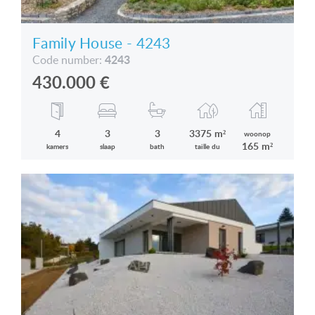
Family House - 4243
4243
Code number:
430.000
€
4
3
3
3375 m²
woonop
165 m²
kamers
slaap
bath
taille du