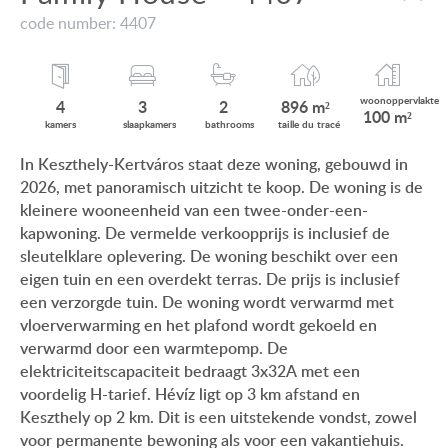
VIEW ON LAKE BALATON
code number: 4407
ONZE KLANTEN
NEAR THE THERMAL BATH
AANKOOPINFORMATIE
SWIMMING-POOL
woonop
pervlakte
4
3
2
896 m²
100 m²
GEBRUIKSEIGENDOM
kamers
slaap
kamers
bath
rooms
taille du
tracé
NEW FAMILY HOUSE
In Keszthely-Kertváros staat deze woning, gebouwd in
IMPRESSUM
2026, met panoramisch uitzicht te koop. De woning is de
MANSION WITH ANCIENT TREES
kleinere wooneenheid van een twee-onder-een-
FAMILY HOUSE IN GREEN BELT
kapwoning. De vermelde verkoopprijs is inclusief de
sleutelklare oplevering. De woning beschikt over een
eigen tuin en een overdekt terras. De prijs is inclusief
een verzorgde tuin. De woning wordt verwarmd met
vloerverwarming en het plafond wordt gekoeld en
HU
DE
EN
BE
verwarmd door een warmtepomp. De
elektriciteitscapaciteit bedraagt 3x32A met een
voordelig H-tarief. Hévíz ligt op 3 km afstand en
Keszthely op 2 km. Dit is een uitstekende vondst, zowel
voor permanente bewoning als voor een vakantiehuis.