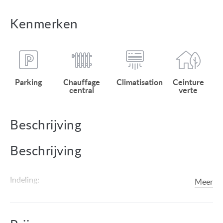
Kenmerken
Parking
Chauffage
Climatisation
Ceinture
central
verte
Beschrijving
Beschrijving
Indeling:
entree 6,81 m², wasruimte 5,02 m², keuken + eetkamer
11,35 m², woonkamer 18,00 m², slaapkamer 10,77 m²,
badkamer 3,22 m², toilet 1,35 m².