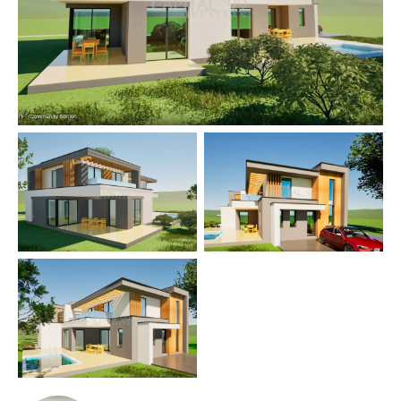
hoofdstad van het Balatonmeer. Het is het commerciële,
economische en culturele centrum van de regio met
talrijke toeristische attracties (Festetics Palace, Balaton
Museum, etc.). Naast zwemmen biedt het Balatonmeer in
de zomermaanden ook andere watersporten (zeilen,
vissen, etc.) en recreatiemogelijkheden. Op 2 km van de
plaats ligt Hévíz, waar het grootste natuurlijke thermale
meer van Europa zich bevindt, dat het hele jaar door
geschikt is om in te zwemmen. Aan het meer is een
geavanceerd medisch centrum gebouwd waar patiënten
met bewegingsstoornissen succesvol worden behandeld.
Het centrum biedt tevens mogelijkheden voor fysieke en
spirituele ontspanning.
OBJECTNUMMER: 4407