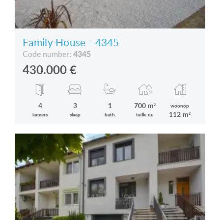
Family House - 4345
4345
Code number:
430.000
€
4
3
1
700 m²
woonop
112 m²
kamers
slaap
bath
taille du