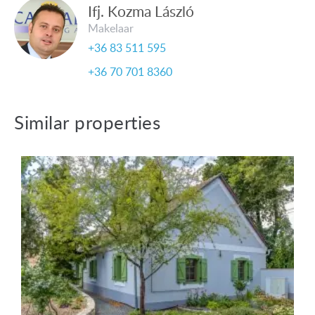
Nederlandstalige medewerker Capital99:
Ifj. Kozma László
Van de Vyver Rita
Makelaar
+36 83 511 595
tel.: +36 305 708 151
+36 70 701 8360
E-mail: vandevyverrita@hotmail.com
Similar properties