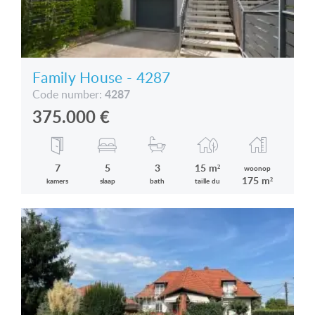
Family House - 4287
4287
Code number:
375.000
€
7
5
3
15 m²
woonop
175 m²
kamers
slaap
bath
taille du