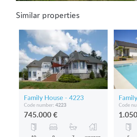
E-mail: vandevyverrita@hotmail.c
Similar properties
Family House - 4223
Famil
4223
Code number:
Code n
745.000
€
1.05
10
9
7
woonop
5