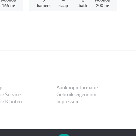
165 m²
kamers
slaap
bath
200 m²
p
Aankoopinformatie
e Service
Gebruikseigendom
e Klanten
Impressum