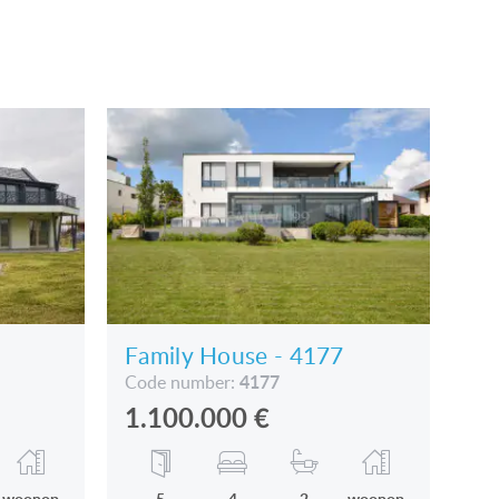
Family House - 4177
4177
Code number:
1.100.000
€
woonop
5
4
2
woonop