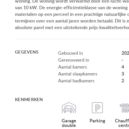
woning. De woning wordt verwarmd door een lucht-wat
van 10 kW. De energie-efficiëntieklasse van de wonin
materialen op een perceel in een prachtige natuurlijke
termijnen over een aantal jaren worden betaald. Dit is
absolute parel met een uitstekende prijs-kwaliteitverho
GEGEVENS
20
Gebouwd in
-
Gerenoveerd in
4
Aantal kamers
3
Aantal slaapkamers
2
Aantal badkamers
KENMERKEN
Garage
Parking
Chauf
double
centr