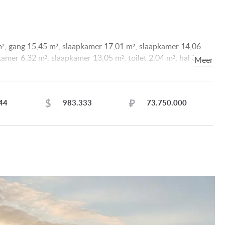
², gang 15,45 m², slaapkamer 17,01 m², slaapkamer 14,06
amer 6,32 m², slaapkamer 13,05 m², toilet 2,04 m², hal 3,99
6 m², provisiekamer 2,41 m², zitkamer 17,60 m², dakterras
$
₽
44
983.333
73.750.000
internet, kabel-tv, airconditioning, alarmsysteem.
rend glas, voorzien van rolgordijnen.
s, parket.
laats aan de noordelijke oever van het Balatonmeer, aan de
e badplaats beschikt over een aantal goed onderhouden