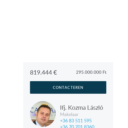
819.444
€
295.000.000
Ft
CONTACTEREN
Ifj. Kozma László
Makelaar
+36 83 511 595
+36 70 701 8360