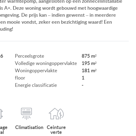
er warmtepomp, aangesloten op een zonnecelinstallatie
ONZE SERVICE
g is A+. Deze woning wordt gebouwd met hoogwaardige
 omgeving. De prijs kan – indien gewenst – in meerdere
ONZE KLANTEN
 een mooie vondst, zeker een bezichtiging waard! Een
uding!
AANKOOPINFORMATIE
GEBRUIKSEIGENDOM
26
875 m²
Perceelsgrote
IMPRESSUM
195 m²
Volledige woningoppervlakte
181 m²
Woningoppervlakte
1
floor
-
Energie classificatie
HU
DE
EN
BE
fage
Climatisation
Ceinture
al
verte