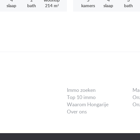
slaap
bath
214 m²
kamers
slaap
bath
Immo zoeken
Ma
Top 10 immo
Onz
Waarom Hongarije
Onz
Over ons