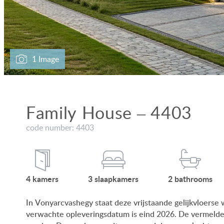
1 Image
Family House – 4403
code number: 4403
4
kamers
3
slaap
kamers
2
bath
rooms
In Vonyarcvashegy staat deze vrijstaande gelijkvloerse
verwachte opleveringsdatum is eind 2026. De vermelde v