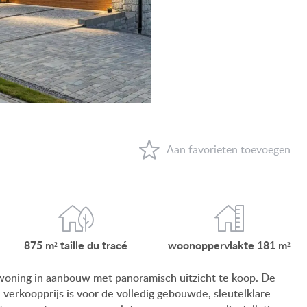
VIEW ON LAKE BALATON
NEAR THE THERMAL BATH
SWIMMING-POOL
NEW FAMILY HOUSE
MANSION WITH ANCIENT TREES
FAMILY HOUSE IN GREEN BELT
WAAROM HONGARIJE
FAVORIETEN
875 m²
taille du
tracé
woonop
pervlakte
181 m²
OVER ONS
 woning in aanbouw met panoramisch uitzicht te koop. De
erkoopprijs is voor de volledig gebouwde, sleutelklare
CONTACT