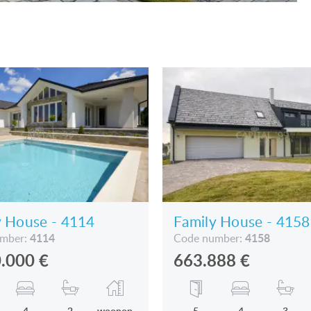
om
y House - 4114
Family House - 4158
4114
4158
umber:
Code number:
0.000
€
663.888
€
4
2
woonop
5
4
3