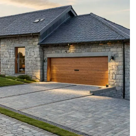
e boten. De plaats biedt goede voorzieningen (winkels,
taurants, enz.). Het Balatonmeer is het grootste natuurlijke
niet alleen zwemmogelijkheden in de zomer, maar ook
) en vermaak. Keszthely, de hoofdstad van het Balatonmeer,
 is het commerciële en culturele centrum van de regio en
he attracties (kasteel Festetics, Balatonmuseum, enz.). Hévíz
ts, waar het grootste thermale meer van Europa het hele jaar
n biedt. Aan het meer is een modern medisch centrum
ekte behandelt en tevens ontspanning en verfrissing voor
teelt en wijnproductie hebben in deze nederzetting van
tal99: