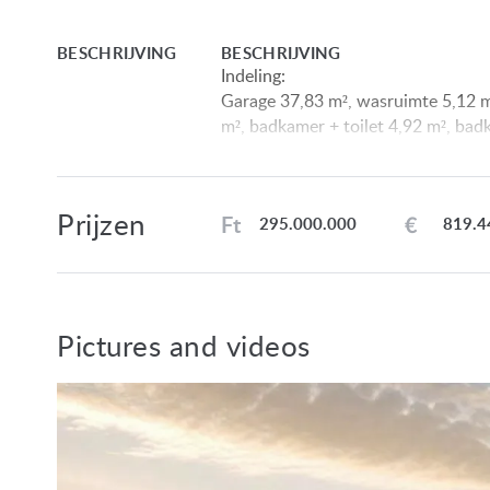
BESCHRIJVING
BESCHRIJVING
Indeling:
Garage 37,83 m², wasruimte 5,12 m
m², badkamer + toilet 4,92 m², badk
m², keuken 21,37 m², eetkamer 19,9
13,75 m².
Prijzen
Ft
€
295.000.000
819.4
Voorzieningen:
• Elektriciteit, water en riolering, 
• Verwarming: warmtepomp.
• Kunststof ramen met 3-laags isole
Pictures and videos
• Vloerbedekking: keramische tegel
Locatie:
Het huis ligt in een populaire badp
voet van het Keszthelygebergte. D