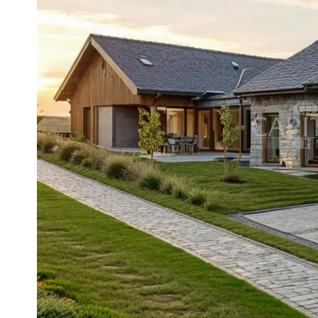
stranden en een haven voor kleiner
huisartsenpraktijken, apotheek, res
meer van Midden-Europa en biedt 
sporten (zoals zeilen, vissen, enz.
ligt op ongeveer 6 km afstand. Het
beschikt over een aantal toeristisc
ligt op ongeveer 10 km van de plaa
door geopend is en openluchtbade
gebouwd dat met veel succes zeezi
lichaam en geest biedt. De druiven
oudsher een grote waarde.
OBJECTNUMMER: 4403
Nederlandstalige medewerker Capi
Van de Vyver Rita
tel.: +36 305 708 151