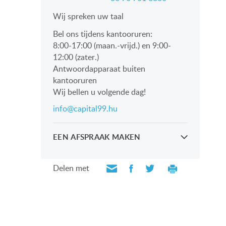
Wij spreken uw taal
Bel ons tijdens kantooruren:
8:00-17:00 (maan.-vrijd.) en 9:00-
12:00 (zater.)
Antwoordapparaat buiten
kantooruren
Wij bellen u volgende dag!
info@capital99.hu
EEN AFSPRAAK MAKEN
Kijk persoonlijk met onze
professionals
Delen met
VERZOEK VERZENDEN