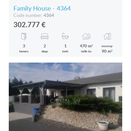
Family House - 4364
4364
Code number:
302.777
€
3
2
1
470 m²
woonop
90 m²
kamers
slaap
bath
taille du