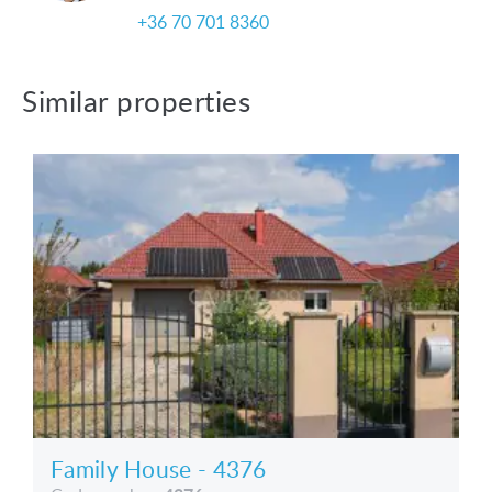
tel.: +36 305 708 151
+36 70 701 8360
E-mail: vandevyverrita@hotmail.com
Similar properties
Family House - 4376