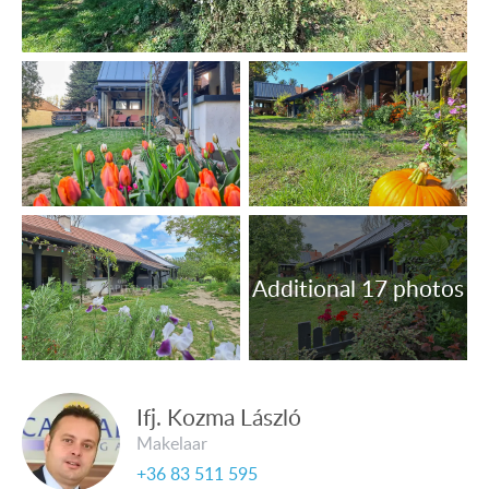
badkamer+toilet, hobbykamer.
Voorzieningen:
• De woning is aangesloten op het elektriciteits-, water-
en rioleringsnet; internet, kabel-tv en tv-antennes zijn
aanwezig.
• Verwarming: centrale verwarming met een combiketel
en airconditioning voor verwarming en koeling.
• Kunststof ramen met isolerende ruiten.
• Vloerbedekking: keramische tegels, laminaatparket.
OBJECTNUMMER: 4358
Ifj. Kozma László
Nederlandstalige medewerker Capital99:
Makelaar
Van de Vyver Rita
+36 83 511 595