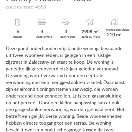
VIEW ON LAKE BALATON
code number: 4358
ONZE KLANTEN
NEAR THE THERMAL BATH
AANKOOPINFORMATIE
SWIMMING-POOL
woonop
pervlakte
6
4
3
2908 m²
210 m²
GEBRUIKSEIGENDOM
kamers
slaap
kamers
bath
rooms
taille du
tracé
NEW FAMILY HOUSE
Deze goed onderhouden vrijstaande woning, bestaande
IMPRESSUM
uit twee wooneenheden, is gelegen in een rustige
MANSION WITH ANCIENT TREES
zijstraat in Zalacsány en staat te koop. De woning is
FAMILY HOUSE IN GREEN BELT
gedeeltelijk gerenoveerd en 3 jaar geleden verbouwd.
De woning wordt verwarmd door een centrale
verwarming met een menggestookte cv-ketel. Daarnaast
zijn er airconditioningsystemen aanwezig, die worden
ondersteund door zonnecellen. Er is een gasaansluiting
HU
DE
EN
BE
op het perceel. Door een kleine aanpassing kan er ook
een gasgestookte verwarming worden geïnstalleerd. Het
betreft een gelijkvloerse woning. Beide wooneenheden
hebben directe toegang tot een terras. De woning
beschikt over een praktische garage tussen de twee