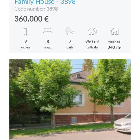
Family House - 3898
3898
Code number:
360.000
€
9
8
7
950 m²
woonop
340 m²
kamers
slaap
bath
taille du