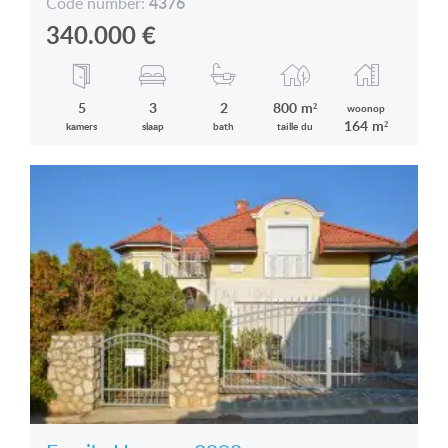
4376
Code number:
340.000
€
5
3
2
800 m²
woonop
164 m²
kamers
slaap
bath
taille du