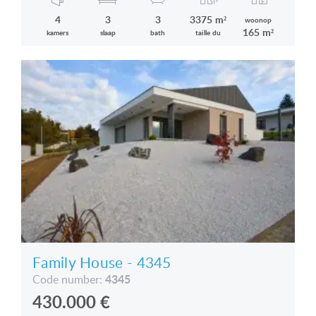
4
3
3
3375 m²
woonop
165 m²
kamers
slaap
bath
taille du
Family House - 4345
4345
Code number:
430.000
€