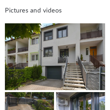
biedt haar bezoekers een brede lijst van attracties (het
Festetics Paleis -de derde grootste paleis van het land, het
Pictures and videos
Museum van het Balatonmeer, en andere) en veel
entertainment in de zomer met braderieën en concerten.
Het heeft ontwikkelde infrastructuur: aangelegde
stranden, restaurants, winkels, medische voorzieningen,
scholen, kleuterscholen enz.
Indeling:
Souterrain: keuken + slaapkamer, badkamer + toilet.
Terras 10 m², garage 25 m².
Begane grond: keuken + eetkamer, toilet, berging,
woonkamer, balkon 5 m².
1e verdieping: slaapkamer, slaapkamer, kleedruimte,
badkamer + toilet, voorkamer, balkon 5 m².
Zolderverdieping: slaapkamer, slaapkamer, slaapkamer,