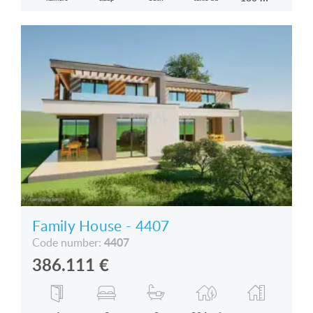
Family House - 4407
4407
Code number:
386.111
€