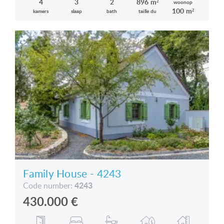
4
3
2
896 m²
woonop
100 m²
kamers
slaap
bath
taille du
Family House - 4243
4243
Code number:
430.000
€