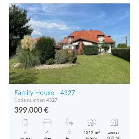
tel.: +36 305 708 151
E-mail: vandevyverrita@hotmail.com
Family House - 4327
4327
Code number:
399.000
€
5
4
2
1312 m²
woonop
180 m²
kamers
slaap
bath
taille du