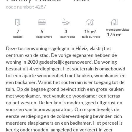
VIEW ON LAKE BALATON
code number: 4287
ONZE KLANTEN
NEAR THE THERMAL BATH
AANKOOPINFORMATIE
SWIMMING-POOL
woonop
pervlakte
7
5
3
15 m²
175 m²
GEBRUIKSEIGENDOM
kamers
slaap
kamers
bath
rooms
taille du
tracé
NEW FAMILY HOUSE
Deze tussenwoning is gelegen in Hévíz, vlakbij het
IMPRESSUM
centrum van de stad. De vorige eigenaren hebben de
MANSION WITH ANCIENT TREES
woning in 2020 gedeeltelijk gerenoveerd. De woning
FAMILY HOUSE IN GREEN BELT
bestaat uit 4 verdiepingen. Het souterrain is omgebouwd
tot een aparte wooneenheid met keuken, woonkamer en
een badkamer. Vanuit het souterrain is er toegang tot de
tuin. Op de begane grond bevindt zich een grote keuken
met woonkamer, met vanuit de woonkamer een terras
HU
DE
EN
BE
op het westen. De keuken is modern, goed uitgerust en
voorzien van inbouwapparatuur. Op respectievelijk de
eerste verdieping en de zolderverdieping bevinden zich
meerdere slaapkamers en een badkamer. Het perceel is
keurig onderhouden, aangelegd en verkeert in zeer