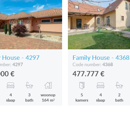
y House - 4297
Family House - 4368
4297
4368
umber:
Code number:
000
€
477.777
€
4
3
woonop
5
4
2
slaap
bath
164 m²
kamers
slaap
bath