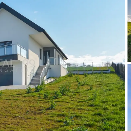
 familiearts, een shop, een post, restaurants en cafés. De
aatselijke braderieën met optreden en kermis.
wasruimte + stookruimte 9,78 m², gang 16,40 m², badkamer +
 eetkamer 11,75 m², keuken 10,93 m², hal 14,91 m², toilet
 + toilet 7,41 m², slaapkamer 10,44 m², slaapkamer 10,41 m²,
13 m², badkamer + toilet 6,10 m², terras 22,42 m², terras
abel-tv, internet, ATV-antennes zijn aanwezig.
ende beglazing.
ket.