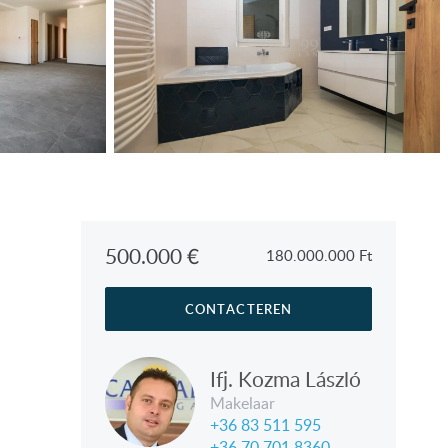
500.000
€
180.000.000
Ft
CONTACTEREN
Ifj. Kozma László
Makelaar
+36 83 511 595
+36 70 701 8360