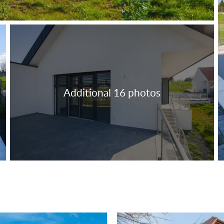
tal99:
om