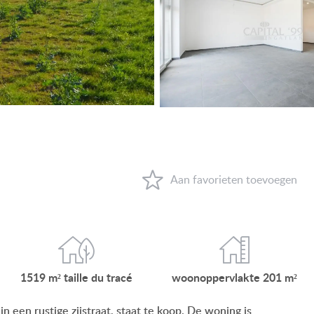
VIEW ON LAKE BALATON
NEAR THE THERMAL BATH
SWIMMING-POOL
NEW FAMILY HOUSE
MANSION WITH ANCIENT TREES
FAMILY HOUSE IN GREEN BELT
WAAROM HONGARIJE
FAVORIETEN
OVER ONS
1519 m²
taille du
tracé
woonop
pervlakte
201 m²
CONTACT
een rustige zijstraat, staat te koop. De woning is