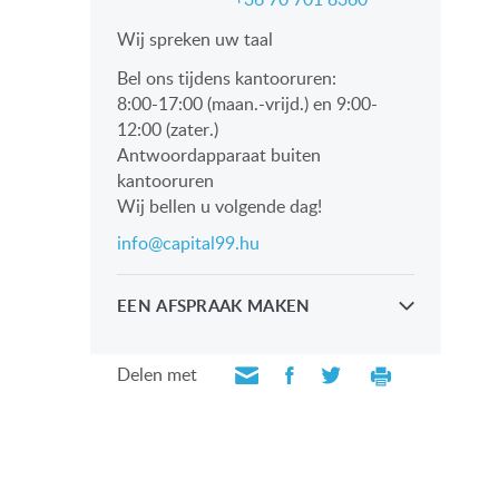
Wij spreken uw taal
Bel ons tijdens kantooruren:
8:00-17:00 (maan.-vrijd.) en 9:00-
12:00 (zater.)
Antwoordapparaat buiten
kantooruren
Wij bellen u volgende dag!
info@capital99.hu
EEN AFSPRAAK MAKEN
Kijk persoonlijk met onze
professionals
Delen met
VERZOEK VERZENDEN