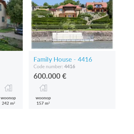
Family House - 4416
4416
Code number:
600.000
€
woonop
woonop
242 m²
157 m²