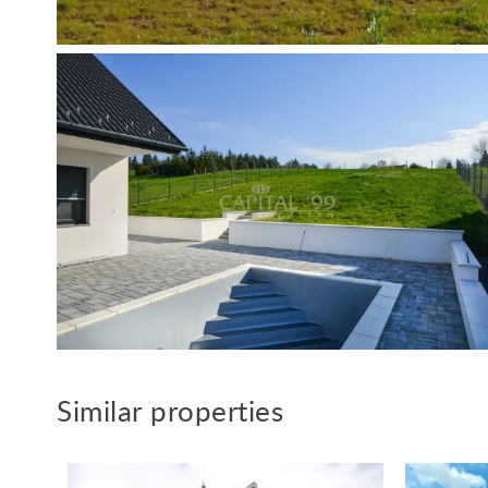
OBJECTNUMMER: 4274
Nederlandstalige medewerker Capi
Van de Vyver Rita
tel.: +36 305 708 151
E-mail: vandevyverrita@hotmail.c
Similar properties