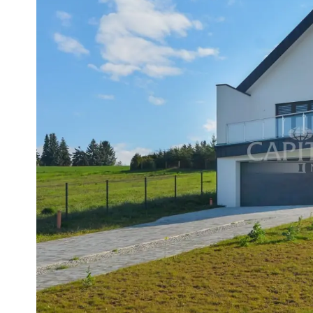
In Csersegtomaj is er een stadhuis,
gemeente organiseert regelmatig pl
Indeling:
Kelder: dubbele garage 42,22 m², 
toilet 6,27 m².
Begane grond: woonkamer 28,35 m²,
3,01 m², berging 5,24 m², badkamer
slaapkamer 12,31 m², kleedkamer 5,
24,91 m².
Voorzieningen:
Elektriciteit, water en riolering, k
Verwarming: warmtepomp.
Kunststof ramen met 3-laags isoler
Vloerbedekking: tegels, houten par
Het perceel is omheind.