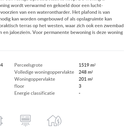
woning wordt verwarmd en gekoeld door een lucht-
ONZE SERVICE
oorzien van een waterontharder. Het plafond is van
 nodig kan worden omgebouwd of als opslagruimte kan
ONZE KLANTEN
raktisch terras op het westen, waar zich ook een zwembad
ken en jaloezieën. Voor permanente bewoning is deze woning
AANKOOPINFORMATIE
GEBRUIKSEIGENDOM
IMPRESSUM
24
1519 m²
Perceelsgrote
248 m²
Volledige woningoppervlakte
201 m²
Woningoppervlakte
3
floor
-
Energie classificatie
HU
DE
EN
BE