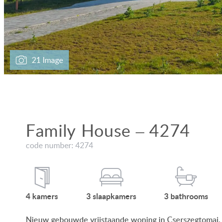
21 Image
Family House – 4274
code number: 4274
4
kamers
3
slaap
kamers
3
bath
rooms
Nieuw gebouwde vrijstaande woning in Cserszegtomaj, in 