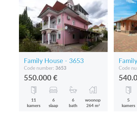
Family House - 3653
Famil
3653
Code number:
Code n
550.000
€
540.
11
6
6
woonop
5
kamers
slaap
bath
264 m²
kamers