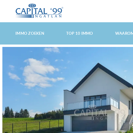
MAIN
MENU
SKIP
SKIP
IMMO ZOEKEN
TOP 10 IMMO
WAAROM
TO
TO
PRIMARY
SECONDARY
CONTENT
CONTENT