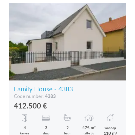
Family House - 4383
4383
Code number:
412.500
€
4
3
2
475 m²
woonop
110 m²
kamers
slaap
bath
taille du