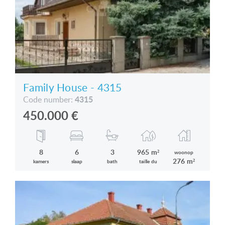
Family House - 4315
4315
Code number:
450.000
€
8
6
3
965 m²
woonop
276 m²
kamers
slaap
bath
taille du