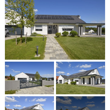
en waterleidingsystemen. Internet, kabel-tv,
schotelantenne, alarmsysteem, sauna en zwembad zijn
beschikbaar.
Verwarmingssysteem: lucht-warmtepomp,
vloerverwarming.
Kunststof ramen met 3-laags isolatieglas, voorzien van
rolluiken.
Vloercoatings: laminaatparket, tegels.
Het perceel is omheind.
OBJECTNUMMER: 4181
Nederlandstalige medewerker Capital99:
Van de Vyver Rita
tel.: +36 305 708 151
E-mail: vandevyverrita@hotmail.com