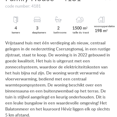
VIEW ON LAKE BALATON
code number: 4181
ONZE KLANTEN
NEAR THE THERMAL BATH
AANKOOPINFORMATIE
SWIMMING-POOL
woonop
pervlakte
4
3
2
1500 m²
198 m²
GEBRUIKSEIGENDOM
kamers
slaap
kamers
bath
rooms
taille du
tracé
NEW FAMILY HOUSE
Vrijstaand huis met één verdieping als nieuw, centraal
IMPRESSUM
gelegen in de nederzetting Cserszegtomaj, in een rustige
MANSION WITH ANCIENT TREES
zijstraat, staat te koop. De woning is in 2022 gebouwd in
FAMILY HOUSE IN GREEN BELT
goede kwaliteit. Het huis is uitgerust met een
zonnecelsysteem, waardoor de elektriciteitskosten van
het huis bijna nul zijn. De woning wordt verwarmd via
vloerverwarming, bediend met een centraal
warmtepompsysteem. De woning beschikt over een
HU
DE
EN
RU
BE
binnensauna en een buitenzwembad op het terras. De
tuin is stijlvol aangelegd en keurig onderhouden. Dit is
een leuke bungalow in een waardevolle omgeving! Het
Balatonmeer en het kuuroord Hévíz liggen elk op slechts
5 km afstand.