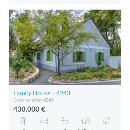
Family House - 4243
4243
Code number:
430.000
€