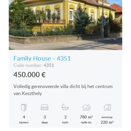
Family House - 4351
4351
Code number:
450.000
€
Volledig gerenoveerde villa dicht bij het centrum
van Keszthely
4
3
2
780 m²
woonop
220 m²
kamers
slaap
bath
taille du