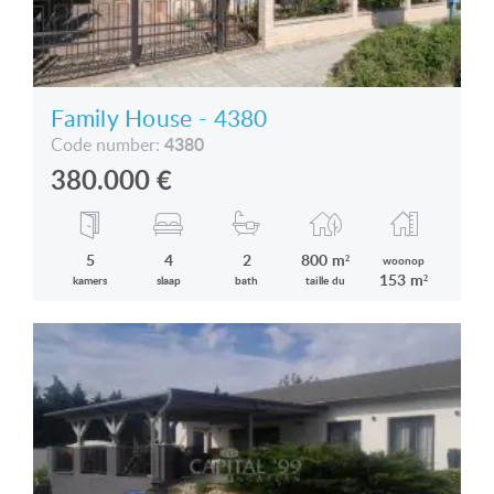
Family House - 4380
4380
Code number:
380.000
€
5
4
2
800 m²
woonop
153 m²
kamers
slaap
bath
taille du