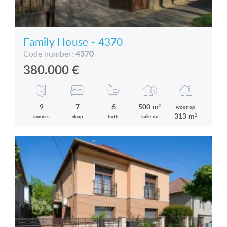
Family House - 4370
4370
Code number:
380.000
€
9
7
6
500 m²
woonop
313 m²
kamers
slaap
bath
taille du