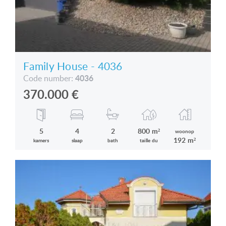
Family House - 4036
4036
Code number:
370.000
€
5
4
2
800 m²
woonop
192 m²
kamers
slaap
bath
taille du