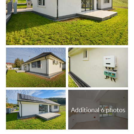
gewrichtsziekten evenals dermatologische en
neurologische aandoeningen. Er is een sterk ontwikkeld
medisch centrum gebouwd bij de thermale bron. Er zijn
veel optreden in de zomer met braderieën en concerten.
Het dorp heeft een lange geschiedenis van de wijnbouw
en wijnproductie.
Indeling: slaapkamer 10,30 m², slaapkamer 12,44 m²,
badkamer + toilet 5,77 m², gang 3,18 m², kleedkamer 3,64
m², entree 2,79 m², zitkamer + keuken 32,66 m²,
slaapkamer 10,98 m², douche + toilet 4,26 m², terras
14,90 m².
Inrichting:
De woning is aangesloten op het elektriciteits-, gas-,
water- en rioleringsnet. Internet, kabel-tv, tv-antenne,
airconditioning, intercom zijn geïnstalleerd.
Verwarmingssysteem: centrale verwarming op gas.
Kunststof ramen met 3 gelaagde isolerende ruiten.