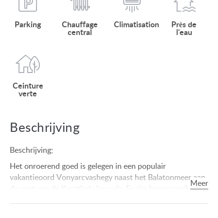
Parking
Chauffage
Climatisation
Près de
central
l'eau
Ceinture
verte
Beschrijving
Beschrijving;
Het onroerend goed is gelegen in een populair
vakantieoord Vonyarcvashegy naast het Balatonmeer aan
de voet van de Keszthely heuvels. Er zijn hoogontwikkelde
stranden in het vakantieoord en aanlegplaatsen voor
kleine boten. Het dorp heeft een goede infrastructuur