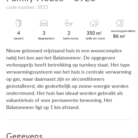
VIEW ON LAKE BALATON
code number: 3923
ONZE KLANTEN
NEAR THE THERMAL BATH
AANKOOPINFORMATIE
SWIMMING-POOL
woonop
pervlakte
4
3
2
350 m²
86 m²
GEBRUIKSEIGENDOM
kamers
slaap
kamers
bath
rooms
taille du
tracé
NEW FAMILY HOUSE
Nieuw gebouwd vrijstaand huis in een wooncomplex
IMPRESSUM
nabij het bos aan het Balatonmeer. De opgegeven
MANSION WITH ANCIENT TREES
verkoopprijs heeft betrekking op turnkey staat. Het type
FAMILY HOUSE IN GREEN BELT
verwarmingssysteem van het huis is centrale verwarming
op gas, maar daarnaast zijn er airconditioners
geïnstalleerd, die gedeeltelijk op zonne-energie worden
ondersteund. Het huis kan ideaal worden gebruikt als
vakantiehuis of voor permanente bewoning. Het
HU
DE
EN
RU
BE
Balatonmeer ligt op 1 km afstand.
Gegevens