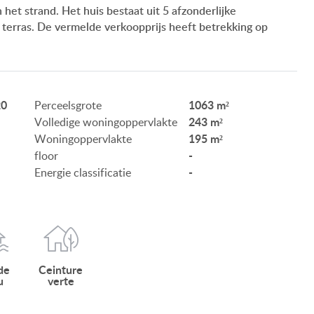
t strand. Het huis bestaat uit 5 afzonderlijke
ONZE SERVICE
terras. De vermelde verkoopprijs heeft betrekking op
ONZE KLANTEN
AANKOOPINFORMATIE
20
1063 m²
Perceelsgrote
GEBRUIKSEIGENDOM
243 m²
Volledige woningoppervlakte
195 m²
Woningoppervlakte
IMPRESSUM
-
floor
-
Energie classificatie
BE
de
Ceinture
u
verte