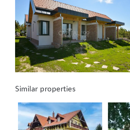
Ref. nummer: 3807
Nederlandstalige medewerker Capi
Van de Vyver Rita
tel.: +36 305 708 151
E-mail: vandevyverrita@hotmail.c
Similar properties