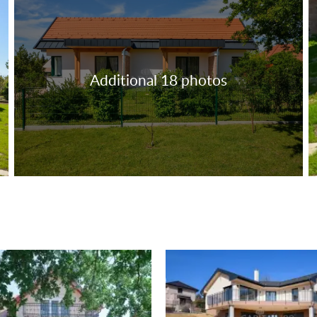
tal99:
om