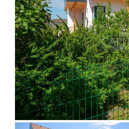
1-te appartement: keuken + zitkame
8,52 m2.
2-de appartmement: appartement: 
3,78 m², terras 8,52 m², hal 18,56
3-de appartement: zitkamer + keuk
7,22 m2.
4-de appartement: zitkamer + keuk
7,22 m2.
5-de appartement: zitkamer + keuk
7,22 m2.
Constructie:
De woning is aangesloten op het ele
tv en schotelantenne zijn aangeslot
Verwarmingssysteem: centrale ver
Kunststof ramen met geïsoleerde ru
Vloercoatings: keramische tegels, l