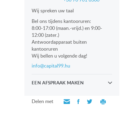
Wij spreken uw taal
Bel ons tijdens kantooruren:
8:00-17:00 (maan.-vrijd.) en 9:00-
12:00 (zater.)
Antwoordapparaat buiten
kantooruren
Wij bellen u volgende dag!
info@capital99.hu
EEN AFSPRAAK MAKEN
Kijk persoonlijk met onze
professionals
Delen met
VERZOEK VERZENDEN