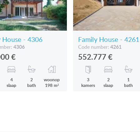
y House - 4306
Family House - 4261
4306
4261
umber:
Code number:
000
€
552.777
€
4
2
woonop
3
2
1
slaap
bath
198 m²
kamers
slaap
bath