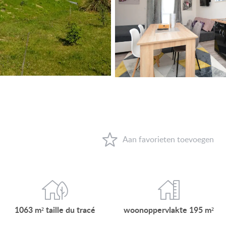
VIEW ON LAKE BALATON
NEAR THE THERMAL BATH
SWIMMING-POOL
NEW FAMILY HOUSE
MANSION WITH ANCIENT TREES
FAMILY HOUSE IN GREEN BELT
WAAROM HONGARIJE
FAVORIETEN
OVER ONS
1063 m²
taille du
tracé
woonop
pervlakte
195 m²
CONTACT