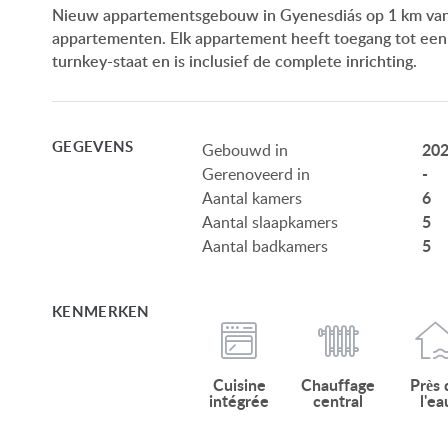
Nieuw appartementsgebouw in Gyenesdiás op 1 km van he
appartementen. Elk appartement heeft toegang tot een 
turnkey-staat en is inclusief de complete inrichting.
GEGEVENS
20
Gebouwd in
-
Gerenoveerd in
6
Aantal kamers
5
Aantal slaapkamers
5
Aantal badkamers
KENMERKEN
Cuisine
Chauffage
Près 
intégrée
central
l'ea