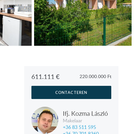
611.111
€
220.000.000
Ft
CONTACTEREN
Ifj. Kozma László
Makelaar
+36 83 511 595
+36 70 701 8360