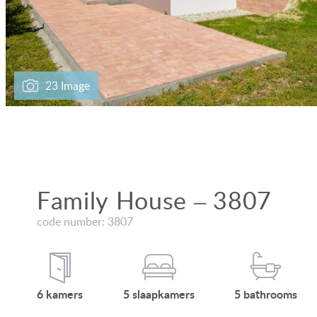
23 Image
Family House – 3807
code number: 3807
6
kamers
5
slaap
kamers
5
bath
rooms