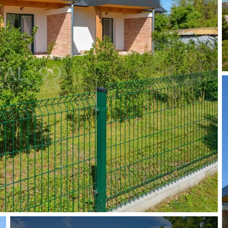
r + slaapkamer 23,94 m2, badkamer + toilet 3,78 m2, terras
keuken + zitkamer + slaapkamer 23,94 m², badkamer + WC
 m2, wasruimte 3,01 m2, gang 8,86 m2.
en + slaapkamer 19,43 m2, badkamer + toilet 3,24 m2, terras
en + slaapkamer 19,43 m2, badkamer + toilet 3,24 m2, terras
en + slaapkamer 19,43 m2, badkamer + toilet 3,24 m2, terras
ktriciteits-, gas-, water- en afvoersysteem. Internet, kabel-
en.
warming op gas.
iten.
aminaat.