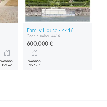
Family House - 4416
4416
Code number:
600.000
€
woonop
woonop
192 m²
157 m²