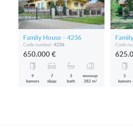
Family House - 4236
Famil
4236
Code number:
Code n
650.000
€
625.
9
7
3
woonop
5
kamers
slaap
bath
282 m²
kamers